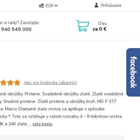
Prihlásenie
EUR
e si rady? Zavolajte.
0
ks
za
0 €
 940 949 000
Ako ma hodnotia zákazníci
né obrúčky. Prstene. Svadobné obrúčky zlaté. Zlaté svadobné
y. Snubné prstene. Zlaté prstene a obrúčky kruh, MD P 377
a: Marco Diamanti zlato vrstva sa aplikuje v spôsobe
icky * Toto sa vzťahuje v celom rozsahu 4 - 8 mikrónov vrstva
K a 24K zlato ...
celý popis