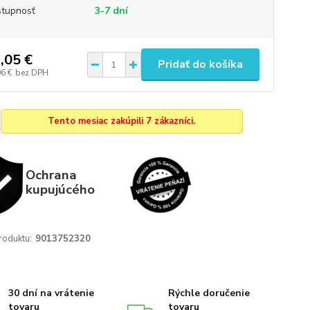
tupnosť
3-7 dní
,05 €
Pridať do košíka
06 €
bez DPH
Tento mesiac zakúpili 7 zákazníci.
Ochrana
kupujúcého
roduktu:
9013752320
30 dní na vrátenie
Rýchle doručenie
tovaru
tovaru