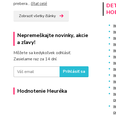
prebera...
čítať celé
DET
HO
Zobraziť všetky články
w
w
Nepremeškajte novinky, akcie
w
a zľavy!
w
w
Môžete sa kedykoľvek odhlásiť.
w
Zasielame raz za 14 dní.
w
w
Prihlásiť sa
w
w
w
Hodnotenie Heuréka
w
o
w
o