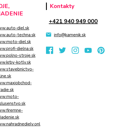
JE,
Kontakty
IADENIE
+421 940 949 000
w.auto-diel.sk
w.auto-techna.sk
info@kamenik.sk
w.moto-diel.sk
w.profi-dielna.sk
w.polno-stroje.sk
w.krby-kotly.sk
w.stavebnictvo-
line.sk
w.maxiobchod-
radie.sk
w.moto-
islusenstvo.sk
w.firemne-
riadenie.sk
w.nahradnediely.onl