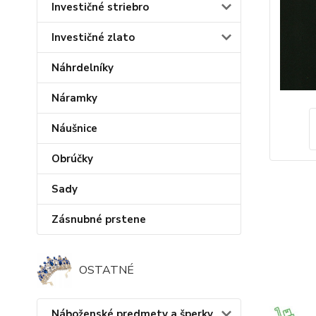
Investičné striebro
Investičné zlato
Náhrdelníky
Náramky
Náušnice
Obrúčky
Sady
Zásnubné prstene
OSTATNÉ
Náboženské predmety a šperky