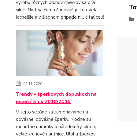
výrobu rôznych druhov šperkov sa drží
To
silne. Niet sa čomu čudovať, je to oveľa
lacnejšie a v žiadnom prípade ni...
čítať celé
05.11.2020
Trendy v šperkových doplnkoch na
jeseň / zimu 2018/2019
V tejto sezóne sa zameriavame na
odvážne, odvážne šperky. Módne sú
mohutné náramky a náhrdelníky, ako aj
veľké kruhové náušnice. Úlohu šperkov