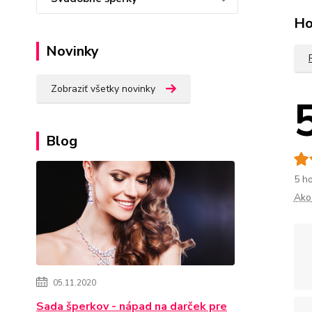
Ho
Novinky
Zobraziť všetky novinky
Blog
5 h
Ako
05.11.2020
Sada šperkov - nápad na darček pre