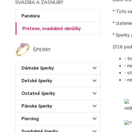
SVADBA A ZÁSNUBY
* Toto sa
Pandora
* zlateni
Prstene, svadobné obrúčky
* šperky 
(316 podo
ŠPERKY
- t
- n
Dámske šperky
- o
- n
Detské šperky
Ostatné šperky
Pánske šperky
veľ
Piercing
<
Svadobné šperky