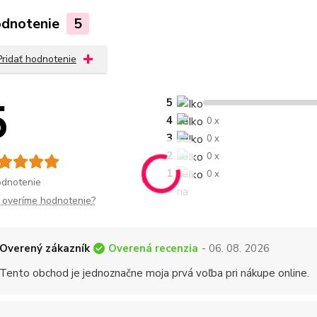
dnotenie
5
Pridať hodnotenie
5
5
4
0 x
3
0 x
2
0 x
1
0 x
odnotenie
 overíme hodnotenie?
Overená recenzia
Overený zákazník
- 06. 08. 2026
Tento obchod je jednoznačne moja prvá voľba pri nákupe online.