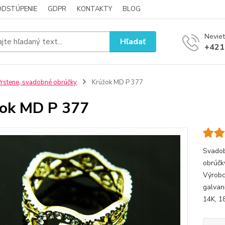
ODSTÚPENIE
GDPR
KONTAKTY
BLOG
Neviet
Hľadať
+421
rstene, svadobné obrúčky
Krúžok MD P 377
ok MD P 377
Svadob
obrúčk
Výrobc
galvan
14K, 18