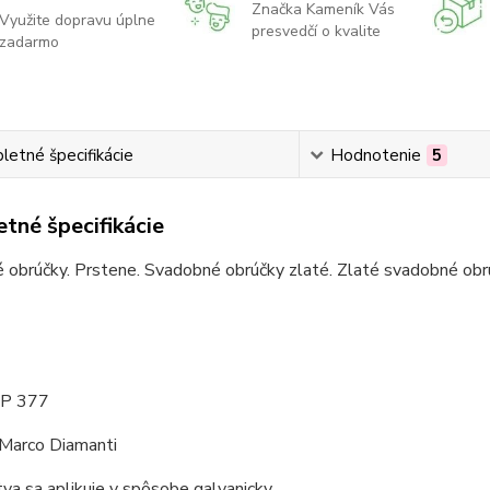
Značka Kameník Vás
Využite dopravu úplne
presvedčí o kvalite
zadarmo
etné špecifikácie
Hodnotenie
5
tné špecifikácie
obrúčky. Prstene. Svadobné obrúčky zlaté. Zlaté svadobné obrú
 P 377
 Marco Diamanti
tva sa aplikuje v spôsobe galvanicky