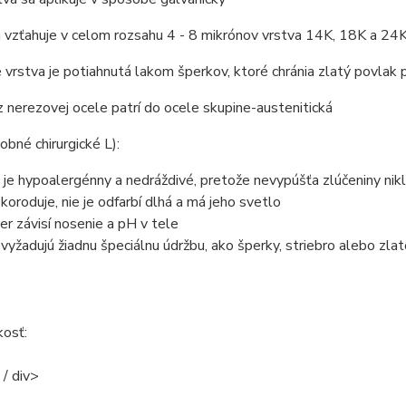
 vzťahuje v celom rozsahu 4 - 8 mikrónov vrstva 14K, 18K a 24K
e vrstva je potiahnutá lakom šperkov, ktoré chránia zlatý povlak 
z nerezovej ocele patrí do ocele skupine-austenitická
bné chirurgické L):
o je hypoalergénny a nedráždivé, pretože nevypúšťa zlúčeniny nikl
ekoroduje, nie je odfarbí dlhá a má jeho svetlo
ter závisí nosenie a pH v tele
evyžadujú žiadnu špeciálnu údržbu, ako šperky, striebro alebo zla
kosť:
 / div>