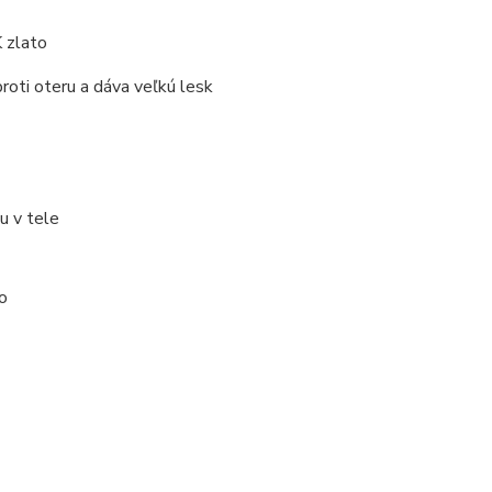
 zlato
proti oteru a dáva veľkú lesk
u v tele
to