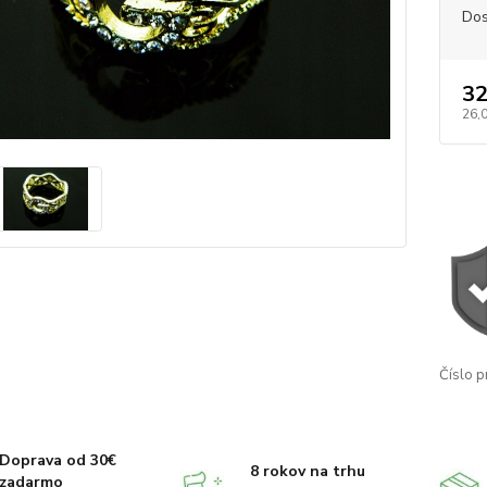
Dos
32
26,
Číslo p
Doprava od 30€
8 rokov na trhu
zadarmo