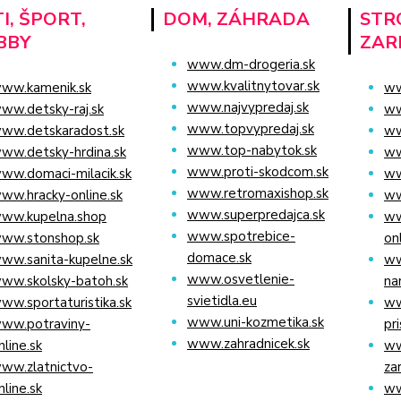
I, ŠPORT,
DOM, ZÁHRADA
STRO
BBY
ZAR
www.dm-drogeria.sk
www.kvalitnytovar.sk
ww.kamenik.sk
ww
www.najvypredaj.sk
ww.detsky-raj.sk
ww
www.topvypredaj.sk
ww.detskaradost.sk
ww
www.top-nabytok.sk
ww.detsky-hrdina.sk
ww
www.proti-skodcom.sk
ww.domaci-milacik.sk
ww
www.retromaxishop.sk
ww.hracky-online.sk
ww
www.superpredajca.sk
ww.kupelna.shop
ww
www.spotrebice-
ww.stonshop.sk
on
domace.sk
ww.sanita-kupelne.sk
ww
www.osvetlenie-
ww.skolsky-batoh.sk
na
svietidla.eu
ww.sportaturistika.sk
ww
www.uni-kozmetika.sk
ww.potraviny-
pr
www.zahradnicek.sk
nline.sk
ww
ww.zlatnictvo-
za
nline.sk
ww