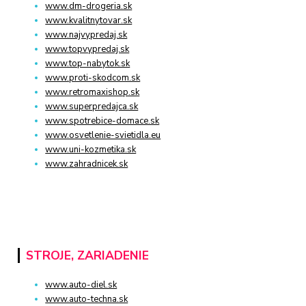
www.dm-drogeria.sk
www.kvalitnytovar.sk
www.najvypredaj.sk
www.topvypredaj.sk
www.top-nabytok.sk
www.proti-skodcom.sk
www.retromaxishop.sk
www.superpredajca.sk
www.spotrebice-domace.sk
www.osvetlenie-svietidla.eu
www.uni-kozmetika.sk
www.zahradnicek.sk
STROJE, ZARIADENIE
www.auto-diel.sk
www.auto-techna.sk