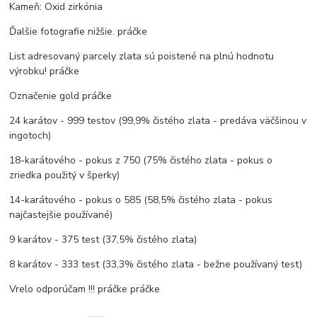
Kameň: Oxid zirkónia
Ďalšie fotografie nižšie.
práčke
List adresovaný parcely zlata sú poistené na plnú hodnotu
výrobku!
práčke
Označenie gold
práčke
24 karátov - 999 testov (99,9% čistého zlata - predáva väčšinou v
ingotoch)
18-karátového - pokus z 750 (75% čistého zlata - pokus o
zriedka použitý v šperky)
14-karátového - pokus o 585 (58,5% čistého zlata - pokus
najčastejšie používané)
9 karátov - 375 test (37,5% čistého zlata)
8 karátov - 333 test (33,3% čistého zlata - bežne používaný test)
Vrelo odporúčam !!!
práčke
práčke