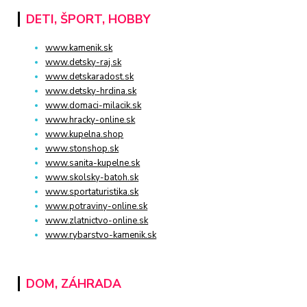
DETI, ŠPORT, HOBBY
www.kamenik.sk
www.detsky-raj.sk
www.detskaradost.sk
www.detsky-hrdina.sk
www.domaci-milacik.sk
www.hracky-online.sk
www.kupelna.shop
www.stonshop.sk
www.sanita-kupelne.sk
www.skolsky-batoh.sk
www.sportaturistika.sk
www.potraviny-online.sk
www.zlatnictvo-online.sk
www.rybarstvo-kamenik.sk
DOM, ZÁHRADA