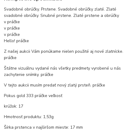
Svadobné obrúčky. Prstene. Svadobné obrúčky zlaté. Zlaté
svadobné obrúčky. Snubné prstene. Zlaté prstene a obrúčky
v práčke
v práčke
v práčke
Hello!
práčke
Z našej aukcii Vám ponúkame nielen použité aj nové zlatnícke.
práčke
Štátne vizuálnu vydané nás všetky predmety vyrobené u nás
zachytenie snímky.
práčke
V tejto aukcii musím predať nový zlatý prsteň.
práčke
Pokus gold 333
práčke veľkosť
krúžok: 17
Hmotnosť produktu: 1,53g
Šírka prstenca v najširšom mieste: 17 mm