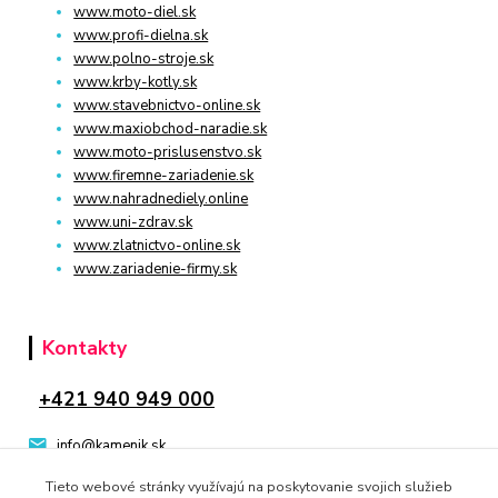
www.moto-diel.sk
www.profi-dielna.sk
www.polno-stroje.sk
www.krby-kotly.sk
www.stavebnictvo-online.sk
www.maxiobchod-naradie.sk
www.moto-prislusenstvo.sk
www.firemne-zariadenie.sk
www.nahradnediely.online
www.uni-zdrav.sk
www.zlatnictvo-online.sk
www.zariadenie-firmy.sk
Kontakty
+421 940 949 000
info@kamenik.sk
Tieto webové stránky využívajú na poskytovanie svojich služieb