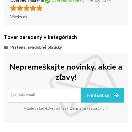
Overený zákazník
Overená recenzia
- 08. 08. 2026
Všetko ok
Tovar zaradený v kategóriách
Prstene, svadobné obrúčky
Nepremeškajte novinky, akcie a
zľavy!
Prihlásiť sa
Môžete sa kedykoľvek odhlásiť. Zasielame raz za 14 dní.