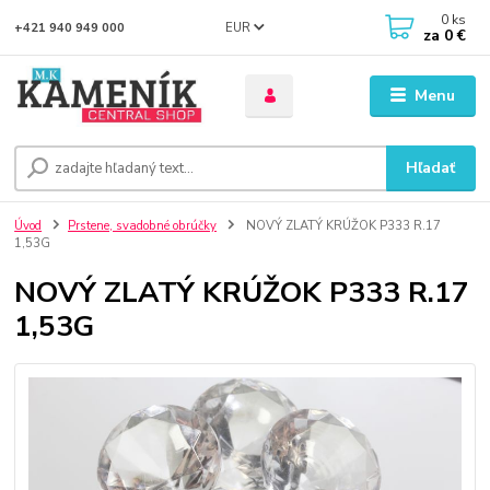
0
ks
EUR
+421 940 949 000
za
0 €
Menu
Hľadať
Úvod
Prstene, svadobné obrúčky
NOVÝ ZLATÝ KRÚŽOK P333 R.17
1,53G
NOVÝ ZLATÝ KRÚŽOK P333 R.17
1,53G