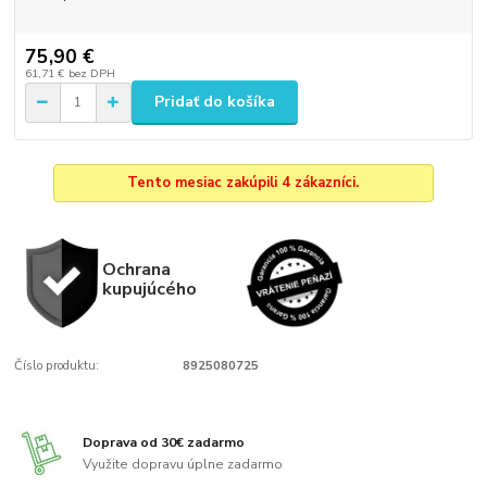
75,90 €
61,71 €
bez DPH
Pridať do košíka
Tento mesiac zakúpili 4 zákazníci.
Ochrana
kupujúcého
Číslo produktu:
8925080725
Doprava od 30€ zadarmo
Využite dopravu úplne zadarmo