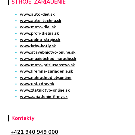
STROJE, ZARIADENIE
www.auto-diel.sk
www.auto-techna.sk
www.moto-diel.sk
www.profi-dielna.sk
www.polno-stroje.sk
www.krby-kotly.sk
www.stavebnictvo-online.sk
www.maxiobchod-naradie.sk
www.moto-prislusenstvo.sk
www.firemne-zariadenie.sk
www.nahradnediely.online
www.uni-zdrav.sk
www.zlatnictvo-online.sk
www.zariadenie-firmy.sk
Kontakty
+421 940 949 000