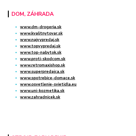
DOM, ZÁHRADA
www.dm-drogeria.sk
www.kvalitnytovar.sk
www.najvypredaj.sk
www.topvypredaj.sk
www.top-nabytok.sk
www.proti-skodcom.sk
www.retromaxishop.sk
www.superpredajca.sk
www.spotrebice-domace.sk
www.osvetlenie-svietidla.eu
www.uni-kozmetika.sk
www.zahradnicek.sk