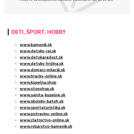
DETI, ŠPORT, HOBBY
www.kamenik.sk
www.detsky-raj.sk
www.detskaradost.sk
www.detsky-hrdina.sk
www.domaci-milacik.sk
www.hracky-online.sk
www.kupelna.shop
www.stonshop.sk
www.sanita-kupelne.sk
www.skolsky-batoh.sk
www.sportaturistika.sk
www.potraviny-online.sk
www.zlatnictvo-online.sk
www.rybarstvo-kamenik.sk