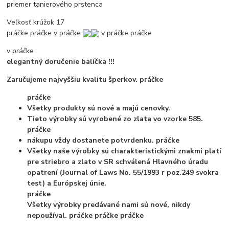
priemer tanierového prstenca
Veľkosť krúžok 17
práčke
práčke
v práčke
v práčke
práčke
v práčke
elegantný doručenie balíčka !!!
Zaručujeme najvyššiu kvalitu šperkov.
práčke
práčke
Všetky produkty sú nové a majú cenovky.
Tieto výrobky sú vyrobené zo zlata vo vzorke 585.
práčke
nákupu vždy dostanete potvrdenku.
práčke
Všetky naše výrobky sú charakteristickými znakmi platí
pre striebro a zlato v SR schválená Hlavného úradu
opatrení (Journal of Laws No. 55/1993 r poz.249 svokra
test) a Európskej únie.
práčke
Všetky výrobky predávané nami sú nové, nikdy
nepoužíval.
práčke
práčke
práčke