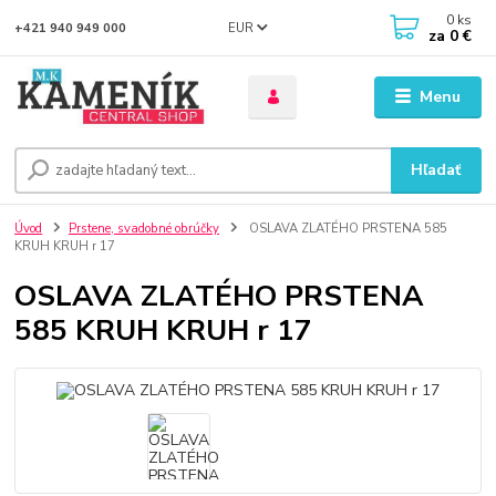
0
ks
EUR
+421 940 949 000
za
0 €
Menu
Hľadať
Úvod
Prstene, svadobné obrúčky
OSLAVA ZLATÉHO PRSTENA 585
KRUH KRUH r 17
OSLAVA ZLATÉHO PRSTENA
585 KRUH KRUH r 17