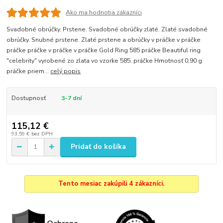
Ako ma hodnotia zákazníci
Svadobné obrúčky. Prstene. Svadobné obrúčky zlaté. Zlaté svadobné
obrúčky. Snubné prstene. Zlaté prstene a obrúčky v práčke v práčke
práčke práčke v práčke v práčke Gold Ring 585 práčke Beautiful ring
"celebrity" vyrobené zo zlata vo vzorke 585. práčke Hmotnosť 0,90 g
práčke priem...
celý popis
Dostupnosť
3-7 dní
115,12 €
93,59 €
bez DPH
Pridať do košíka
Tento mesiac zakúpili 4 zákazníci.