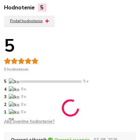
Hodnotenie
5
Pridať hodnotenie
5
5 hodnotenie
5
5 x
4
0 x
3
0 x
2
0 x
1
0 x
Ako overíme hodnotenie?
Overený zákazník
Overená recenzia
- 07. 08. 2026