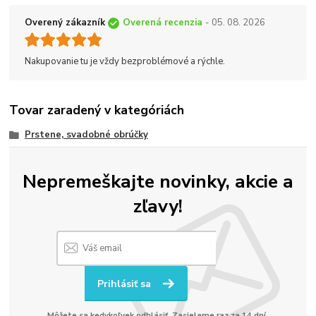
Overený zákazník
Overená recenzia
- 05. 08. 2026
Nakupovanie tu je vždy bezproblémové a rýchle.
Tovar zaradený v kategóriách
Prstene, svadobné obrúčky
Nepremeškajte novinky, akcie a
zľavy!
Prihlásiť sa
Môžete sa kedykoľvek odhlásiť. Zasielame raz za 14 dní.