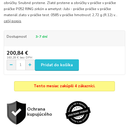
obrúčky. Snubné prstene. Zlaté prstene a obrúčky v práčke v práčke
práčke P052 RING zirkón a ametyst -Jubi - práčke práčke v práčke
materiál zlato v práčke test: 0585 v práčke hmotnosť: 2,72 g (R.12) v...
celý popis
Dostupnosť
3-7 dní
200,84 €
163,28 €
bez DPH
Pridať do košíka
Tento mesiac zakúpili 4 zákazníci.
Ochrana
kupujúcého