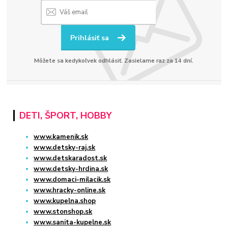
Prihlásiť sa
Môžete sa kedykoľvek odhlásiť. Zasielame raz za 14 dní.
DETI, ŠPORT, HOBBY
www.kamenik.sk
www.detsky-raj.sk
www.detskaradost.sk
www.detsky-hrdina.sk
www.domaci-milacik.sk
www.hracky-online.sk
www.kupelna.shop
www.stonshop.sk
www.sanita-kupelne.sk