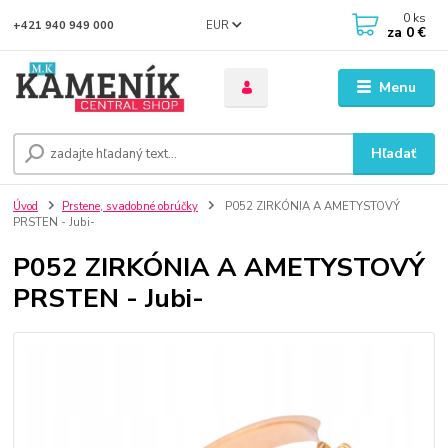
0
ks
EUR
+421 940 949 000
za
0 €
Menu
Hľadať
Úvod
Prstene, svadobné obrúčky
P052 ZIRKÓNIA A AMETYSTOVÝ
PRSTEN - Jubi-
P052 ZIRKÓNIA A AMETYSTOVÝ
PRSTEN - Jubi-