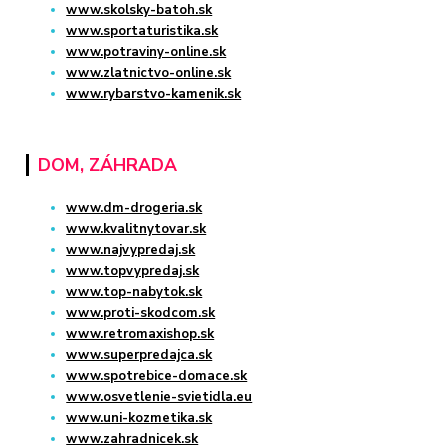
www.skolsky-batoh.sk
www.sportaturistika.sk
www.potraviny-online.sk
www.zlatnictvo-online.sk
www.rybarstvo-kamenik.sk
DOM, ZÁHRADA
www.dm-drogeria.sk
www.kvalitnytovar.sk
www.najvypredaj.sk
www.topvypredaj.sk
www.top-nabytok.sk
www.proti-skodcom.sk
www.retromaxishop.sk
www.superpredajca.sk
www.spotrebice-domace.sk
www.osvetlenie-svietidla.eu
www.uni-kozmetika.sk
www.zahradnicek.sk