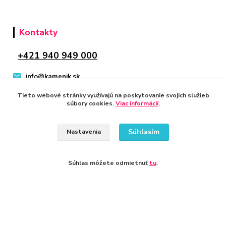
Kontakty
+421 940 949 000
info@kamenik.sk
Tieto webové stránky využívajú na poskytovanie svojich služieb
súbory cookies.
Viac informácií
.
Súhlasím
Nastavenia
© 2024 Všetky práva vyhradené KAMENIK.SK
Vytvorené na
Eshop-rychlo.sk
Súhlas môžete odmietnuť
tu
.