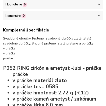
Hodnotenie
5
Komentáre
0
Kompletné špecifikácie
Svadobné obrúčky. Prstene. Svadobné obrúčky zlaté. Zlaté
svadobné obrúčky. Snubné prstene. Zlaté prstene a obrúčky
v práčke
v práčke
práčke
P052 RING zirkón a ametyst -Jubi -
práčke
práčke
v práčke
materiál
zlato
v práčke
test:
0585
v práčke
hmotnosť:
2,72 g (R.12)
v práčke
kameň
ametyst / zirkónium
v práčke
šírka
6,0 mm