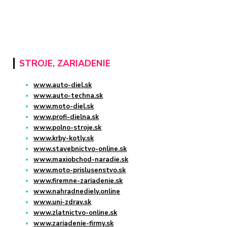
STROJE, ZARIADENIE
www.auto-diel.sk
www.auto-techna.sk
www.moto-diel.sk
www.profi-dielna.sk
www.polno-stroje.sk
www.krby-kotly.sk
www.stavebnictvo-online.sk
www.maxiobchod-naradie.sk
www.moto-prislusenstvo.sk
www.firemne-zariadenie.sk
www.nahradnediely.online
www.uni-zdrav.sk
www.zlatnictvo-online.sk
www.zariadenie-firmy.sk