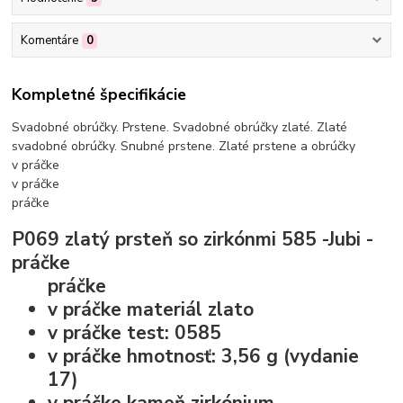
Komentáre
0
Kompletné špecifikácie
Svadobné obrúčky. Prstene. Svadobné obrúčky zlaté. Zlaté
svadobné obrúčky. Snubné prstene. Zlaté prstene a obrúčky
v práčke
v práčke
práčke
P069 zlatý prsteň so zirkónmi 585 -Jubi -
práčke
práčke
v práčke
materiál
zlato
v práčke
test:
0585
v práčke
hmotnosť:
3,56 g (vydanie
17)