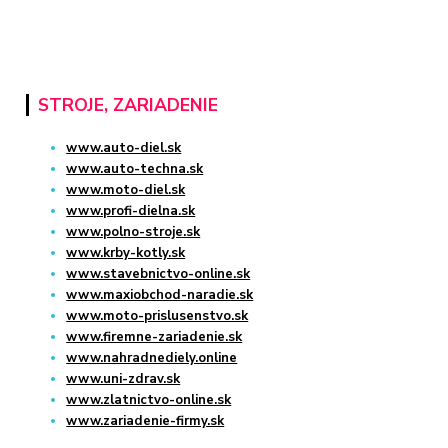
STROJE, ZARIADENIE
www.auto-diel.sk
www.auto-techna.sk
www.moto-diel.sk
www.profi-dielna.sk
www.polno-stroje.sk
www.krby-kotly.sk
www.stavebnictvo-online.sk
www.maxiobchod-naradie.sk
www.moto-prislusenstvo.sk
www.firemne-zariadenie.sk
www.nahradnediely.online
www.uni-zdrav.sk
www.zlatnictvo-online.sk
www.zariadenie-firmy.sk