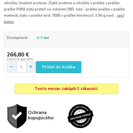
obrúčky. Snubné prstene. Zlaté prstene a obrúčky v práčke v práčke
práčke P069 zlatý prsteň so zirkónmi 585 -Jubi - práčke práčke v práčke
materiál zlato v práčke test: 0585 v práčke hmotnosť: 3,56 g (vyd...
celý
popis
Dostupnosť
3-7 dní
266,80 €
216,91 €
bez DPH
Pridať do košíka
Tento mesiac zakúpili 2 zákazníci.
Ochrana
kupujúcého