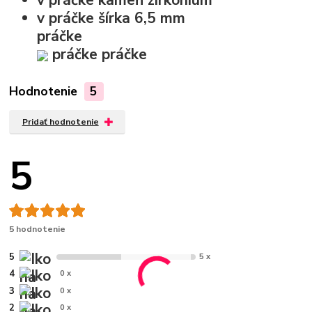
v práčke
kameň
zirkónium
v práčke
šírka
6,5 mm
práčke
práčke
práčke
Hodnotenie
5
Pridať hodnotenie
5
5 hodnotenie
5
5 x
4
0 x
3
0 x
2
0 x