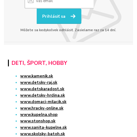
Prihlásiť sa
Môžete sa kedykoľvek odhlásiť. Zasielame raz za 14 dní.
DETI, ŠPORT, HOBBY
www.kamenik.sk
www.detsky-raj.sk
www.detskaradost.sk
www.detsky-hrdina.sk
www.domaci-milacik.sk
www.hracky-online.sk
www.kupelna.shop
www.stonshop.sk
www.sanita-kupelne.sk
www.skolsky-batoh.sk