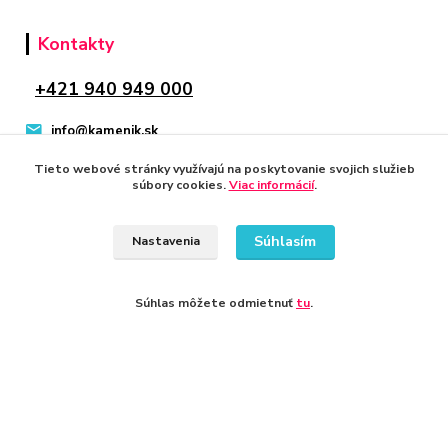
Kontakty
+421 940 949 000
info@kamenik.sk
Tieto webové stránky využívajú na poskytovanie svojich služieb
súbory cookies.
Viac informácií
.
Súhlasím
Nastavenia
© 2024 Všetky práva vyhradené KAMENIK.SK
Vytvorené na
Eshop-rychlo.sk
Súhlas môžete odmietnuť
tu
.