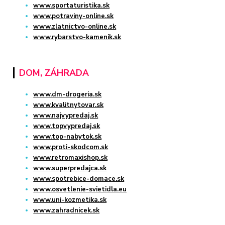
www.sportaturistika.sk
www.potraviny-online.sk
www.zlatnictvo-online.sk
www.rybarstvo-kamenik.sk
DOM, ZÁHRADA
www.dm-drogeria.sk
www.kvalitnytovar.sk
www.najvypredaj.sk
www.topvypredaj.sk
www.top-nabytok.sk
www.proti-skodcom.sk
www.retromaxishop.sk
www.superpredajca.sk
www.spotrebice-domace.sk
www.osvetlenie-svietidla.eu
www.uni-kozmetika.sk
www.zahradnicek.sk