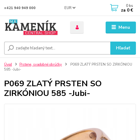
0
ks
EUR
+421 940 949 000
za
0 €
Menu
Hľadať
Úvod
Prstene, svadobné obrúčky
P069 ZLATÝ PRSTEN SO ZIRKÓNIOU
585 -Jubi-
P069 ZLATÝ PRSTEN SO
ZIRKÓNIOU 585 -Jubi-