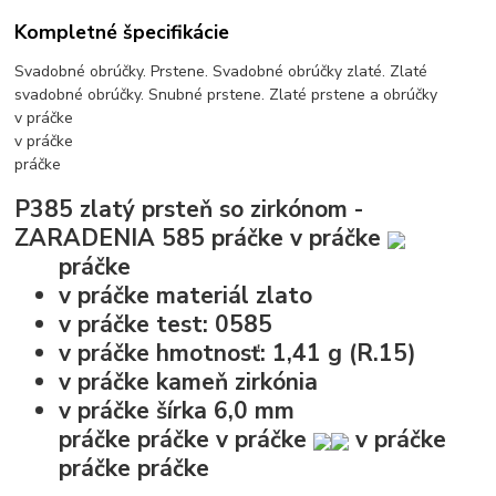
Kompletné špecifikácie
Svadobné obrúčky. Prstene. Svadobné obrúčky zlaté. Zlaté
svadobné obrúčky. Snubné prstene. Zlaté prstene a obrúčky
v práčke
v práčke
práčke
P385 zlatý prsteň so zirkónom -
ZARADENIA 585
práčke
v práčke
práčke
v práčke
materiál
zlato
v práčke
test:
0585
v práčke
hmotnosť:
1,41 g (R.15)
v práčke
kameň
zirkónia
v práčke
šírka
6,0 mm
práčke
práčke
v práčke
v práčke
práčke
práčke