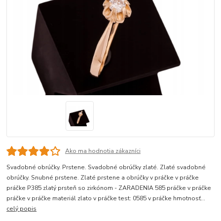
Ako ma hodnotia zákazníci
Svadobné obrúčky. Prstene. Svadobné obrúčky zlaté. Zlaté svadobné
obrúčky. Snubné prstene. Zlaté prstene a obrúčky v práčke v práčke
práčke P385 zlatý prsteň so zirkónom - ZARADENIA 585 práčke v práčke
práčke v práčke materiál zlato v práčke test: 0585 v práčke hmotnosť...
celý popis