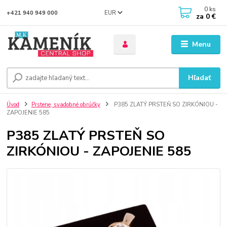
0
ks
EUR
+421 940 949 000
za
0 €
Menu
Hľadať
Úvod
Prstene, svadobné obrúčky
P385 ZLATÝ PRSTEŇ SO ZIRKÓNIOU -
ZAPOJENIE 585
P385 ZLATÝ PRSTEŇ SO
ZIRKÓNIOU - ZAPOJENIE 585