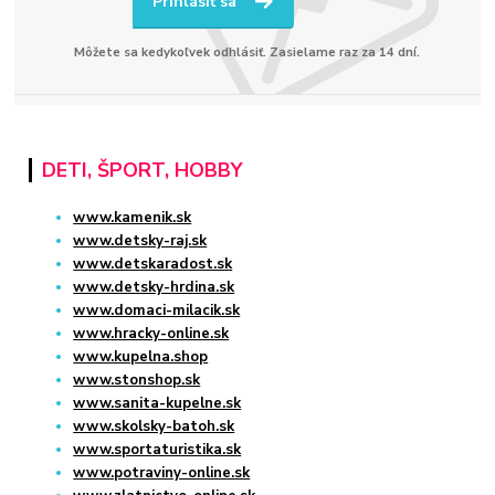
Prihlásiť sa
Môžete sa kedykoľvek odhlásiť. Zasielame raz za 14 dní.
DETI, ŠPORT, HOBBY
www.kamenik.sk
www.detsky-raj.sk
www.detskaradost.sk
www.detsky-hrdina.sk
www.domaci-milacik.sk
www.hracky-online.sk
www.kupelna.shop
www.stonshop.sk
www.sanita-kupelne.sk
www.skolsky-batoh.sk
www.sportaturistika.sk
www.potraviny-online.sk