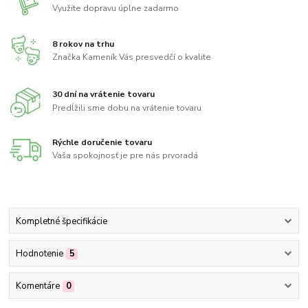
Využite dopravu úplne zadarmo
8 rokov na trhu
Značka Kameník Vás presvedčí o kvalite
30 dní na vrátenie tovaru
Predĺžili sme dobu na vrátenie tovaru
Rýchle doručenie tovaru
Vaša spokojnosť je pre nás prvoradá
Kompletné špecifikácie
Hodnotenie
5
Komentáre
0