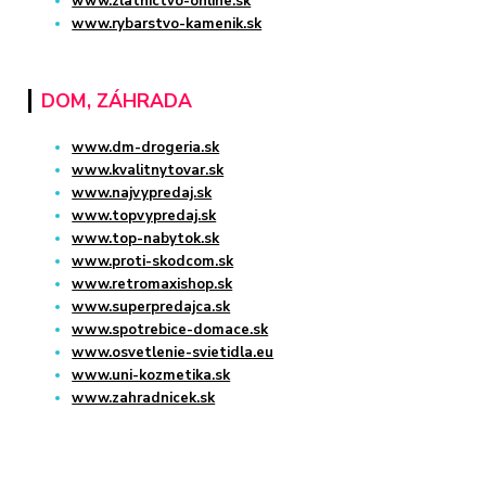
www.zlatnictvo-online.sk
www.rybarstvo-kamenik.sk
DOM, ZÁHRADA
www.dm-drogeria.sk
www.kvalitnytovar.sk
www.najvypredaj.sk
www.topvypredaj.sk
www.top-nabytok.sk
www.proti-skodcom.sk
www.retromaxishop.sk
www.superpredajca.sk
www.spotrebice-domace.sk
www.osvetlenie-svietidla.eu
www.uni-kozmetika.sk
www.zahradnicek.sk