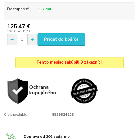
Dostupnosť
3-7 dní
125,47 €
102 €
bez DPH
Pridať do košíka
Tento mesiac zakúpili 9 zákazníci.
Ochrana
kupujúcého
Číslo produktu:
8539824208
Doprava od 30€ zadarmo