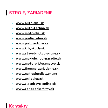
STROJE, ZARIADENIE
www.auto-diel.sk
www.auto-techna.sk
www.moto-diel.sk
www.profi-dielna.sk
www.polno-stroje.sk
www.krby-kotly.sk
www.stavebnictvo-online.sk
www.maxiobchod-naradie.sk
www.moto-prislusenstvo.sk
www.firemne-zariadenie.sk
www.nahradnediely.online
www.uni-zdrav.sk
www.zlatnictvo-online.sk
www.zariadenie-firmy.sk
Kontakty