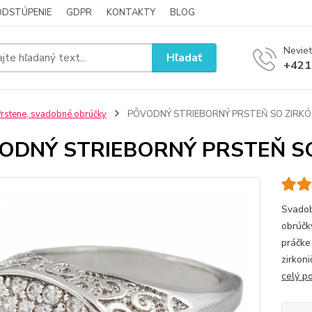
ODSTÚPENIE
GDPR
KONTAKTY
BLOG
Neviet
Hľadať
+421
rstene, svadobné obrúčky
PÔVODNÝ STRIEBORNÝ PRSTEŇ SO ZIRKÓ
ODNÝ STRIEBORNÝ PRSTEŇ S
Svadob
obrúčk
práčke
zirkoni
celý p