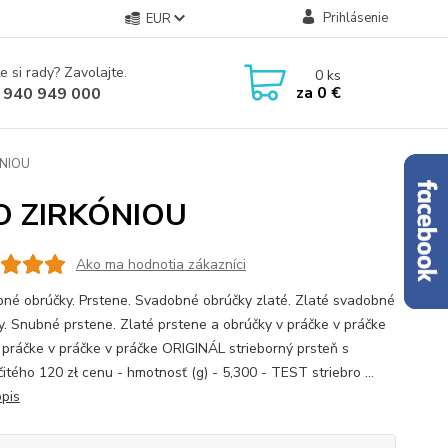
Prihlásenie
EUR
e si rady? Zavolajte.
0
ks
za
0 €
 940 949 000
NIOU
O ZIRKÓNIOU
Ako ma hodnotia zákazníci
né obrúčky. Prstene. Svadobné obrúčky zlaté. Zlaté svadobné
y. Snubné prstene. Zlaté prstene a obrúčky v práčke v práčke
 práčke v práčke v práčke ORIGINÁL strieborný prsteň s
čitého 120 zł cenu - hmotnosť (g) - 5,300 - TEST striebro ...
opis