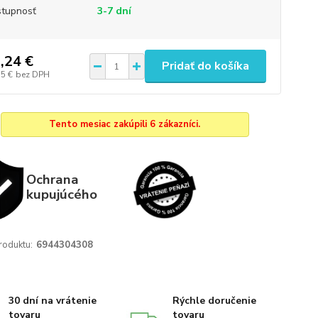
tupnosť
3-7 dní
,24 €
Pridať do košíka
15 €
bez DPH
Tento mesiac zakúpili 6 zákazníci.
Ochrana
kupujúcého
roduktu:
6944304308
30 dní na vrátenie
Rýchle doručenie
tovaru
tovaru