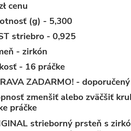
zł
cenu
otnosť (g) - 5,300
ST striebro - 0,925
meň - zirkón
ľkosť - 16
práčke
RAVA ZADARMO! - doporučený 
pnosť zmenšiť alebo zväčšiť kru
čke
práčke