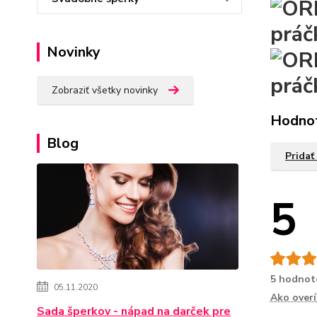
práč
Novinky
prá
Zobraziť všetky novinky
Hodno
Blog
Pridať
5
5 hodnot
05.11.2020
Ako over
Sada šperkov - nápad na darček pre