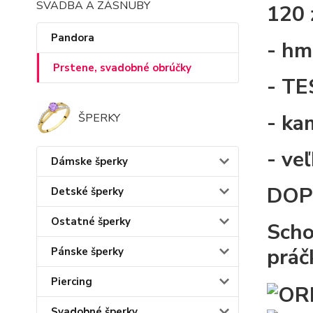
SVADBA A ZÁSNUBY
120 
Pandora
- hm
Prstene, svadobné obrúčky
- TE
- ka
ŠPERKY
- ve
Dámske šperky
DOP
Detské šperky
Ostatné šperky
Scho
prá
Pánske šperky
Piercing
Svadobné šperky