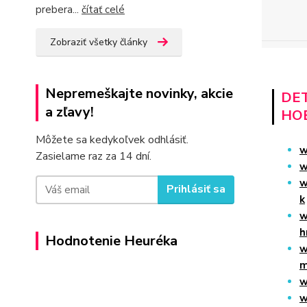
prebera...
čítať celé
Zobraziť všetky články
Nepremeškajte novinky, akcie
DET
a zľavy!
HO
Môžete sa kedykoľvek odhlásiť.
w
Zasielame raz za 14 dní.
w
w
Prihlásiť sa
k
w
h
Hodnotenie Heuréka
w
m
w
w