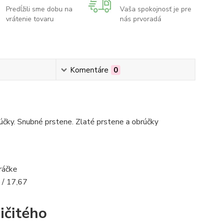
Predĺžili sme dobu na
Vaša spokojnosť je pre
vrátenie tovaru
nás prvoradá
Komentáre
0
čky. Snubné prstene. Zlaté prstene a obrúčky
ráčke
ičitého