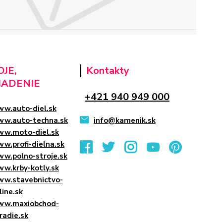
JE,
Kontakty
IADENIE
+421 940 949 000
w.auto-diel.sk
w.auto-techna.sk
info@kamenik.sk
w.moto-diel.sk
w.profi-dielna.sk
w.polno-stroje.sk
w.krby-kotly.sk
w.stavebnictvo-
line.sk
w.maxiobchod-
radie.sk