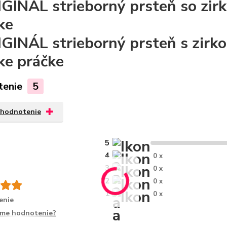
ke
čke
práčke
tenie
5
 hodnotenie
5
4
0 x
3
0 x
2
0 x
1
0 x
enie
íme hodnotenie?