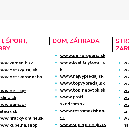
I, ŠPORT,
DOM, ZÁHRADA
STRO
BBY
ZAR
www.dm-drogeria.sk
www.kvalitnytovar.s
ww.kamenik.sk
ww
k
ww.detsky-raj.sk
ww
www.najvypredaj.sk
ww.detskaradost.s
ww
www.topvypredaj.sk
ww
www.top-nabytok.sk
ww.detsky-
ww
www.proti-
rdina.sk
ww
skodcom.sk
ww.domaci-
ww
www.retromaxishop.
ilacik.sk
on
sk
ww.hracky-online.sk
ww
www.superpredajca.s
ww.kupelna.shop
na