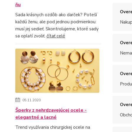
ňu
Overe
Sada krásnych ozdôb ako darček? Poteší
každú ženu, ale pod jednou podmienkou:
Nakup
musí jej sedieť. Skontrolujeme, ktoré sady
sa oplatí zvoliť.
čítať celé
Overe
Nemal
Overe
Produ
05.11.2020
Overe
Šperky z nehrdzavejúcej ocele -
Obchod
elegantné a lacné
Trend využívania chirurgickej ocele na