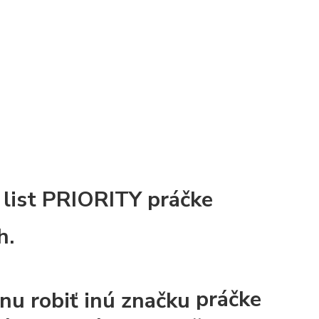
list PRIORITY
práčke
h.
práčke