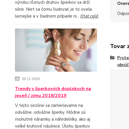
výrobu rôznych druhov šperkov sa drží
Overe
silne. Niet sa čomu čudovať, je to oveľa
Odpo
lacnejšie a v žiadnom prípade ni...
čítať celé
Tovar 
Prste
obrúč
05.11.2020
Trendy v šperkových doplnkoch na
jeseň / zimu 2018/2019
V tejto sezóne sa zameriavame na
odvážne, odvážne šperky. Módne sú
mohutné náramky a náhrdelníky, ako aj
veľké kruhové náušnice. Úlohu šperkov