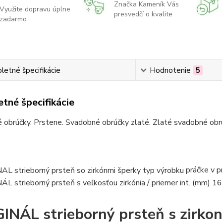
Značka Kameník Vás
Využite dopravu úplne
presvedčí o kvalite
zadarmo
etné špecifikácie
Hodnotenie
5
tné špecifikácie
obrúčky. Prstene. Svadobné obrúčky zlaté. Zlaté svadobné obrú
práčke
v p
INÁL strieborný prsteň s zirkon