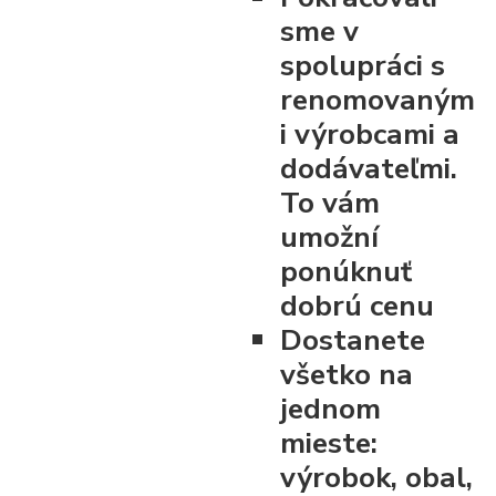
sme v
spolupráci s
renomovaným
i výrobcami a
dodávateľmi.
To vám
umožní
ponúknuť
dobrú cenu
Dostanete
všetko na
jednom
mieste:
výrobok, obal,