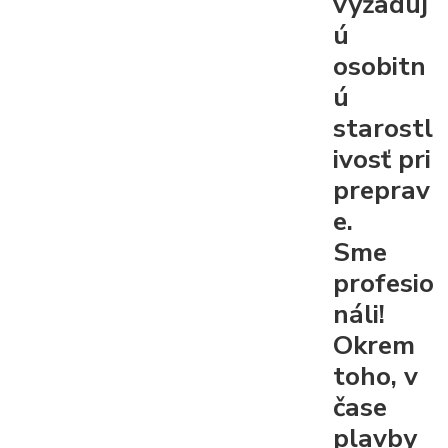
vyžaduj
ú
osobitn
ú
starostl
ivosť pri
preprav
e.
Sme
profesio
náli!
Okrem
toho, v
čase
plavby