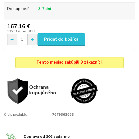
Dostupnosť
3-7 dní
167,16 €
135,91 €
bez DPH
Pridať do košíka
Tento mesiac zakúpili 9 zákazníci.
Ochrana
kupujúcého
Číslo produktu:
7679363663
Doprava od 30€ zadarmo