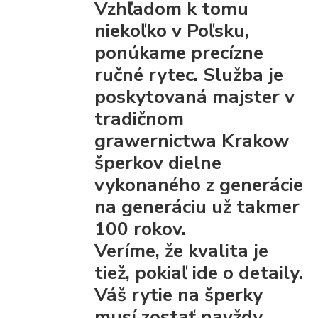
Vzhľadom k tomu
niekoľko v Poľsku,
ponúkame precízne
ručné rytec. Služba je
poskytovaná majster v
tradičnom
grawernictwa Krakow
šperkov dielne
vykonaného z generácie
na generáciu už takmer
100 rokov.
Veríme, že kvalita je
tiež, pokiaľ ide o detaily.
Váš rytie na šperky
musí zostať navždy.