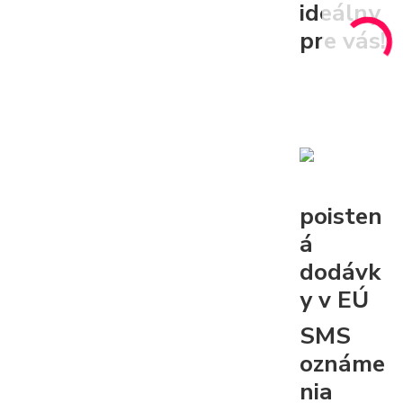
ideálny
pre vás!
poisten
á
dodávk
y v EÚ
SMS
oznáme
nia