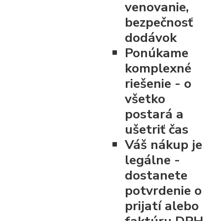
venovanie,
bezpečnosť
dodávok
Ponúkame
komplexné
riešenie - o
všetko
postará a
ušetriť čas
Váš nákup je
legálne -
dostanete
potvrdenie o
prijatí alebo
faktúru DPH