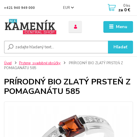
0
ks
EUR
+421 940 949 000
za
0 €
Menu
Hľadať
Úvod
Prstene, svadobné obrúčky
PRÍRODNÝ BIO ZLATÝ PRSTEŇ Z
POMAGANÁTU 585
PRÍRODNÝ BIO ZLATÝ PRSTEŇ Z
POMAGANÁTU 585