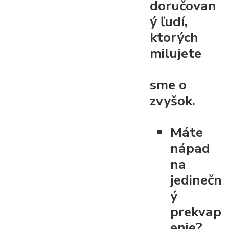
doručovan
ý ľudí,
ktorých
milujete
sme o
zvyšok.
Máte
nápad
na
jedinečn
ý
prekvap
enie?