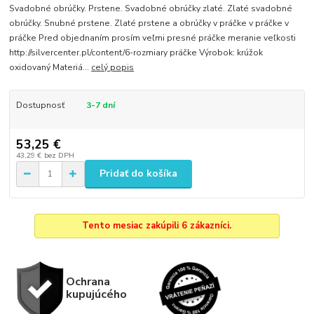
Svadobné obrúčky. Prstene. Svadobné obrúčky zlaté. Zlaté svadobné
obrúčky. Snubné prstene. Zlaté prstene a obrúčky v práčke v práčke v
práčke Pred objednaním prosím veľmi presné práčke meranie veľkosti
http://silvercenter.pl/content/6-rozmiary práčke Výrobok: krúžok
oxidovaný Materiá...
celý popis
Dostupnosť
3-7 dní
53,25 €
43,29 €
bez DPH
Pridať do košíka
Tento mesiac zakúpili 6 zákazníci.
Ochrana
kupujúcého