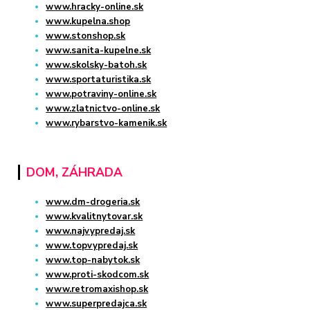
www.hracky-online.sk
www.kupelna.shop
www.stonshop.sk
www.sanita-kupelne.sk
www.skolsky-batoh.sk
www.sportaturistika.sk
www.potraviny-online.sk
www.zlatnictvo-online.sk
www.rybarstvo-kamenik.sk
DOM, ZÁHRADA
www.dm-drogeria.sk
www.kvalitnytovar.sk
www.najvypredaj.sk
www.topvypredaj.sk
www.top-nabytok.sk
www.proti-skodcom.sk
www.retromaxishop.sk
www.superpredajca.sk