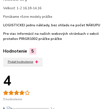
Veľkosť: 1-2 16,18-14,16
Ponúkame rôzne modely
práčke
LOGISTICKEJ jednu náklady, bez ohľadu na počet NÁKUPU
Pre viac informácií na našich webových stránkach v sekcii
prsteňov
PIRGR1002
práčke
práčke
Hodnotenie
5
Pridať hodnotenie
4
5 hodnotenie
3 x