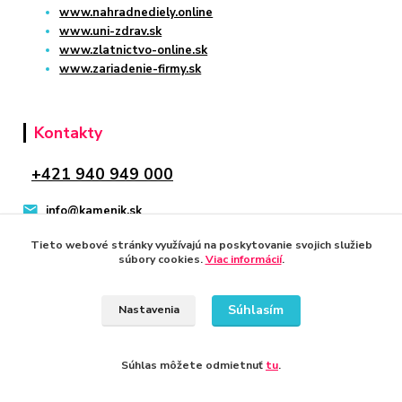
www.nahradnediely.online
www.uni-zdrav.sk
www.zlatnictvo-online.sk
www.zariadenie-firmy.sk
Kontakty
+421 940 949 000
info@kamenik.sk
Tieto webové stránky využívajú na poskytovanie svojich služieb
súbory cookies.
Viac informácií
.
Súhlasím
Nastavenia
© 2024 Všetky práva vyhradené KAMENIK.SK
Vytvorené na
Eshop-rychlo.sk
Súhlas môžete odmietnuť
tu
.