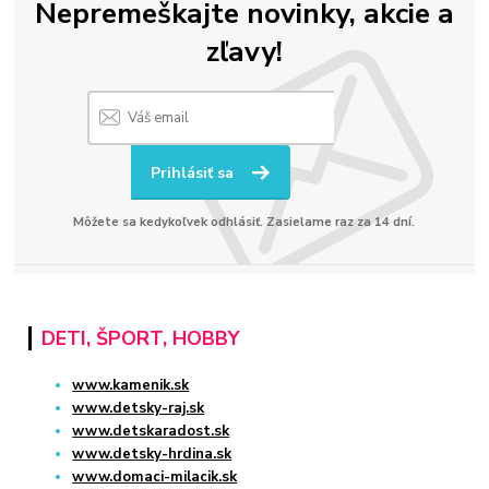
Nepremeškajte novinky, akcie a
zľavy!
Prihlásiť sa
Môžete sa kedykoľvek odhlásiť. Zasielame raz za 14 dní.
DETI, ŠPORT, HOBBY
www.kamenik.sk
www.detsky-raj.sk
www.detskaradost.sk
www.detsky-hrdina.sk
www.domaci-milacik.sk