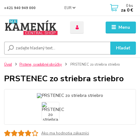
0
ks
EUR
+421 940 949 000
za
0 €
Menu
Hľadať
Úvod
Prstene, svadobné obrúčky
PRSTENEC zo striebra striebro
PRSTENEC zo striebra striebro
Ako ma hodnotia zákazníci