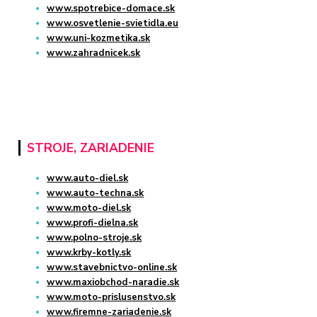
www.spotrebice-domace.sk
www.osvetlenie-svietidla.eu
www.uni-kozmetika.sk
www.zahradnicek.sk
STROJE, ZARIADENIE
www.auto-diel.sk
www.auto-techna.sk
www.moto-diel.sk
www.profi-dielna.sk
www.polno-stroje.sk
www.krby-kotly.sk
www.stavebnictvo-online.sk
www.maxiobchod-naradie.sk
www.moto-prislusenstvo.sk
www.firemne-zariadenie.sk