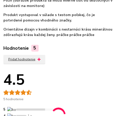
Pozn
(obrázok produktu sa môžu mierne líšiť od skutočných v
závislosti na monitore)
Produkt vystupoval v súlade s testom poľskej, čo je
potvrdené pomocou vhodného značky.
Orientálne dizajn v kombinácii s nestarnúci krásu minerálnou
zdôrazňujú krásu každej ženy.
práčke
práčke
práčke
Hodnotenie
5
Pridať hodnotenie
4.5
5 hodnotenie
5
4 x
4
1 x