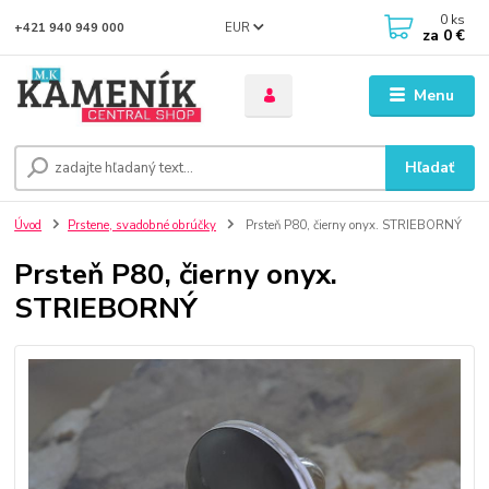
0
ks
EUR
+421 940 949 000
za
0 €
Menu
Hľadať
Úvod
Prstene, svadobné obrúčky
Prsteň P80, čierny onyx. STRIEBORNÝ
Prsteň P80, čierny onyx.
STRIEBORNÝ