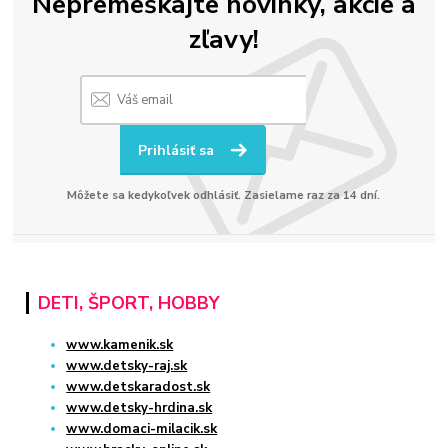
Nepremeškajte novinky, akcie a
zľavy!
Prihlásiť sa
Môžete sa kedykoľvek odhlásiť. Zasielame raz za 14 dní.
DETI, ŠPORT, HOBBY
www.kamenik.sk
www.detsky-raj.sk
www.detskaradost.sk
www.detsky-hrdina.sk
www.domaci-milacik.sk