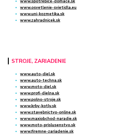
www.spotrebice-domace.sk
www.osvetlenie-svietidla.eu
www.uni-kozmetika.sk
www.zahradnicek.sk
STROJE, ZARIADENIE
www.auto-diel.sk
www.auto-techna.sk
www.moto-diel.sk
www.profi-dielna.sk
www.polno-stroje.sk
www.krby-kotly.sk
www.stavebnictvo-online.sk
www.maxiobchod-naradie.sk
www.moto-prislusenstvo.sk
www.firemne-zariadenie.sk