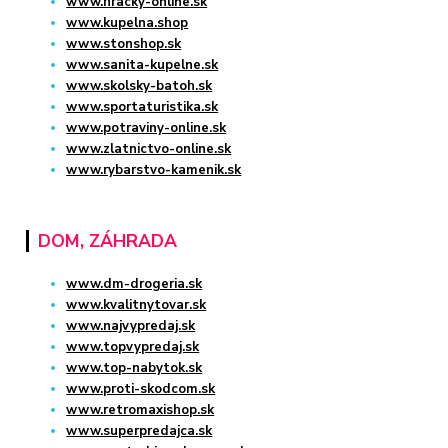
www.hracky-online.sk
www.kupelna.shop
www.stonshop.sk
www.sanita-kupelne.sk
www.skolsky-batoh.sk
www.sportaturistika.sk
www.potraviny-online.sk
www.zlatnictvo-online.sk
www.rybarstvo-kamenik.sk
DOM, ZÁHRADA
www.dm-drogeria.sk
www.kvalitnytovar.sk
www.najvypredaj.sk
www.topvypredaj.sk
www.top-nabytok.sk
www.proti-skodcom.sk
www.retromaxishop.sk
www.superpredajca.sk