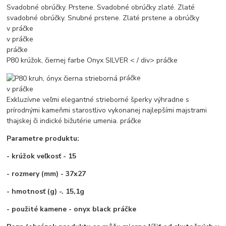
Svadobné obrúčky. Prstene. Svadobné obrúčky zlaté. Zlaté
svadobné obrúčky. Snubné prstene. Zlaté prstene a obrúčky
v práčke
v práčke
práčke
P80 krúžok, čiernej farbe Onyx SILVER
< / div>
práčke
práčke
v práčke
Exkluzívne veľmi elegantné strieborné šperky výhradne s
prírodnými kameňmi starostlivo vykonanej najlepšími majstrami
thajskej či indické bižutérie umenia.
práčke
Parametre produktu:
- krúžok veľkosť - 15
- rozmery (mm) - 37x27
- hmotnosť (g) -. 15,1g
- použité kamene - onyx black
práčke