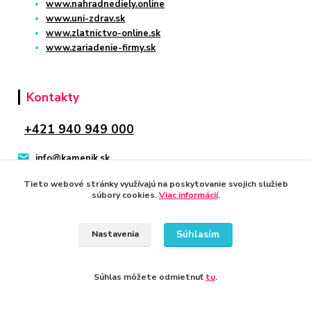
www.nahradnediely.online
www.uni-zdrav.sk
www.zlatnictvo-online.sk
www.zariadenie-firmy.sk
Kontakty
+421 940 949 000
info@kamenik.sk
Tieto webové stránky využívajú na poskytovanie svojich služieb
súbory cookies.
Viac informácií
.
Súhlasím
Nastavenia
© 2024 Všetky práva vyhradené KAMENIK.SK
Vytvorené na
Eshop-rychlo.sk
Súhlas môžete odmietnuť
tu
.