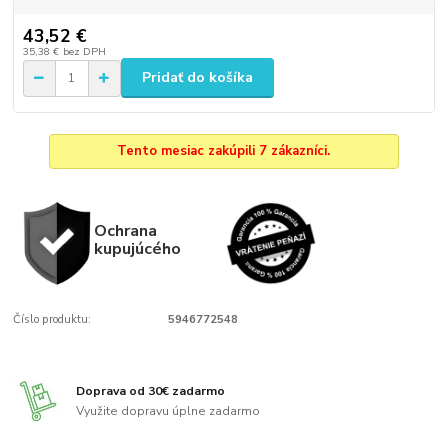
43,52 €
35,38 €
bez DPH
Pridať do košíka
Tento mesiac zakúpili 7 zákazníci.
Ochrana
kupujúcého
Číslo produktu:
5946772548
Doprava od 30€ zadarmo
Využite dopravu úplne zadarmo