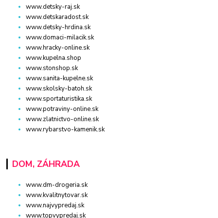
www.detsky-raj.sk
www.detskaradost.sk
www.detsky-hrdina.sk
www.domaci-milacik.sk
www.hracky-online.sk
www.kupelna.shop
www.stonshop.sk
www.sanita-kupelne.sk
www.skolsky-batoh.sk
www.sportaturistika.sk
www.potraviny-online.sk
www.zlatnictvo-online.sk
www.rybarstvo-kamenik.sk
DOM, ZÁHRADA
www.dm-drogeria.sk
www.kvalitnytovar.sk
www.najvypredaj.sk
www.topvypredaj.sk