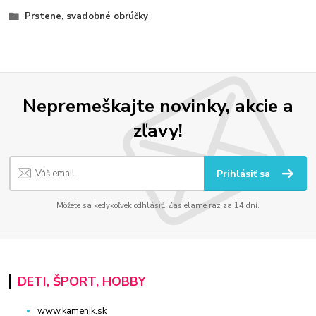
Prstene, svadobné obrúčky
Nepremeškajte novinky, akcie a
zľavy!
Prihlásiť sa
Môžete sa kedykoľvek odhlásiť. Zasielame raz za 14 dní.
DETI, ŠPORT, HOBBY
www.kamenik.sk