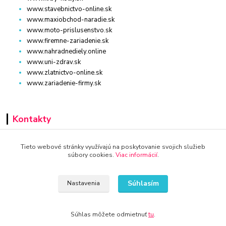
www.stavebnictvo-online.sk
www.maxiobchod-naradie.sk
www.moto-prislusenstvo.sk
www.firemne-zariadenie.sk
www.nahradnediely.online
www.uni-zdrav.sk
www.zlatnictvo-online.sk
www.zariadenie-firmy.sk
Kontakty
+421 940 949 000
Tieto webové stránky využívajú na poskytovanie svojich služieb
súbory cookies.
Viac informácií
.
info@kamenik.sk
Súhlasím
Nastavenia
Súhlas môžete odmietnuť
tu
.