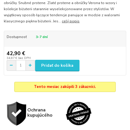
obrúčky. Snubné prstene. Zlaté prstene a obrúčky Verona to wzory i
kolekcje biżuterii starannie wyselekcjonowane przez stylistów. W
wyjątkowy sposób łączące tendencje panujące w modzie z walorami
klasycznego piękna biżuterii. Jes...
celý popis
Dostupnosť
3-7 dní
42,90 €
34,87 €
bez DPH
Pridať do košíka
Tento mesiac zakúpili 3 zákazníci.
Ochrana
kupujúcého