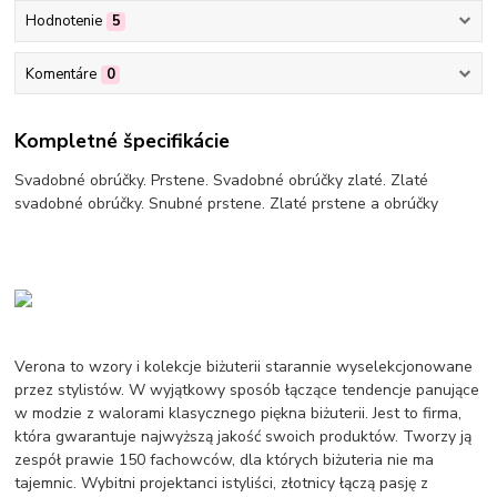
Hodnotenie
5
Komentáre
0
Kompletné špecifikácie
Svadobné obrúčky. Prstene. Svadobné obrúčky zlaté. Zlaté
svadobné obrúčky. Snubné prstene. Zlaté prstene a obrúčky
Verona to wzory i kolekcje biżuterii starannie wyselekcjonowane
przez stylistów. W wyjątkowy sposób łączące tendencje panujące
w modzie z walorami klasycznego piękna biżuterii. Jest to firma,
która gwarantuje najwyższą jakość swoich produktów. Tworzy ją
zespół prawie 150 fachowców, dla których biżuteria nie ma
tajemnic. Wybitni projektanci istyliści, złotnicy łączą pasję z