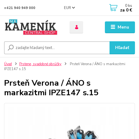
0
ks
EUR
+421 940 949 000
za
0 €
Menu
Hľadať
Úvod
Prstene, svadobné obrúčky
Prsteň Verona / ÁNO s markazitmi
IPZE147 s.15
Prsteň Verona / ÁNO s
markazitmi IPZE147 s.15