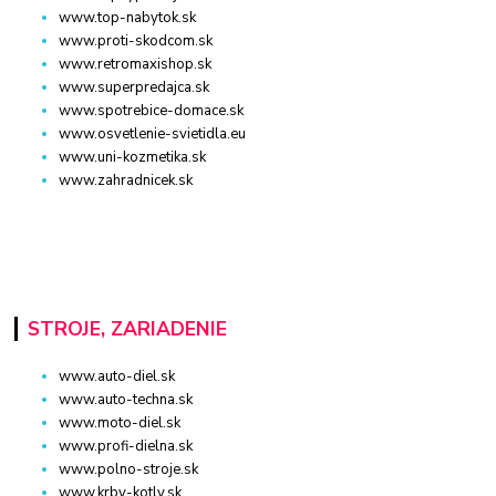
www.top-nabytok.sk
www.proti-skodcom.sk
www.retromaxishop.sk
www.superpredajca.sk
www.spotrebice-domace.sk
www.osvetlenie-svietidla.eu
www.uni-kozmetika.sk
www.zahradnicek.sk
STROJE, ZARIADENIE
www.auto-diel.sk
www.auto-techna.sk
www.moto-diel.sk
www.profi-dielna.sk
www.polno-stroje.sk
www.krby-kotly.sk