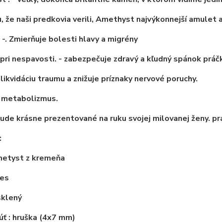
u, že naši predkovia verili, Amethyst najvýkonnejší amulet 
t
-. Zmierňuje bolesti hlavy a migrény
ri nespavosti. - zabezpečuje zdravý a kľudný spánok
práč
 likvidáciu traumu a znižuje príznaky nervové poruchy.
e metabolizmus.
ude krásne prezentované na ruku svojej milovanej ženy.
pr
:
metyst z kremeňa
res
sklený
núť
: hruška (4x7 mm)