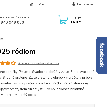
Prihlásenie
EUR
e si rady? Zavolajte.
0
ks
za
0 €
 940 949 000
iom
 925 ródiom
Ako ma hodnotia zákazníci
né obrúčky. Prstene. Svadobné obrúčky zlaté. Zlaté svadobné
y. Snubné prstene. Zlaté prstene a obrúčky v práčke v práčke
 ametyst krúžok práčke v práčke v práčke Prsteň strieborný
ującymAmetystem Amethyst . - veľký, dokonca brilantné
v ktorom vi...
celý popis