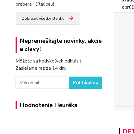
svad
prebera...
čítať celé
obrúč
Zobraziť všetky články
Nepremeškajte novinky, akcie
a zľavy!
Môžete sa kedykoľvek odhlásiť.
Zasielame raz za 14 dní.
Prihlásiť sa
Hodnotenie Heuréka
DET