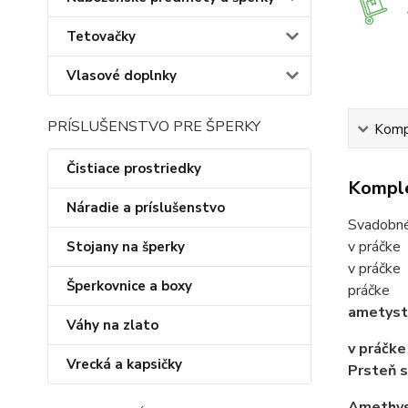
Tetovačky
Vlasové doplnky
PRÍSLUŠENSTVO PRE ŠPERKY
Kompl
Čistiace prostriedky
Komple
Náradie a príslušenstvo
Svadobné 
v práčke
Stojany na šperky
v práčke
Šperkovnice a boxy
práčke
ametyst
Váhy na zlato
v práčke
Vrecká a kapsičky
Prsteň 
Amethy