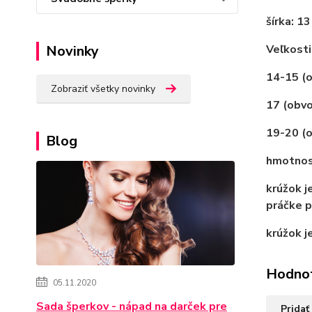
šírka: 1
Novinky
Veľkosti
14-15 (o
Zobraziť všetky novinky
17 (obv
19-20 (
Blog
hmotno
krúžok j
práčke
p
krúžok j
Hodno
05.11.2020
Sada šperkov - nápad na darček pre
Pridať