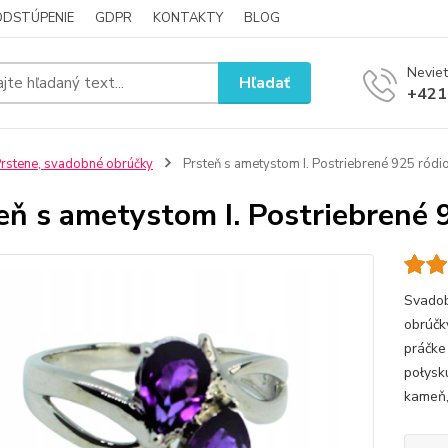
ODSTÚPENIE
GDPR
KONTAKTY
BLOG
Neviet
Hľadať
+421
rstene, svadobné obrúčky
Prsteň s ametystom I. Postriebrené 925 ród
eň s ametystom I. Postriebrené
Svadob
obrúčk
práčke
połysk
kameň, 