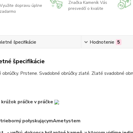
Značka Kameník Vás
Využite dopravu úplne
presvedčí o kvalite
zadarmo
etné špecifikácie
Hodnotenie
5
tné špecifikácie
obrúčky. Prstene. Svadobné obrúčky zlaté. Zlaté svadobné obrú
 krúžok
práčke
v práčke
strieborný połyskującymAmetystem
st
. - veľký, dokonca brilantné kameň, v ktorom vidíme jedi