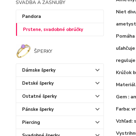
SVADBA A ZÁSNUBY
Niet div
Pandora
ametys
Prstene, svadobné obrúčky
Pomáha p
uľahčuje
ŠPERKY
reguluj
Dámske šperky
Krúžok b
Detské šperky
Materiál
Ostatné šperky
Gem
: a
Farba: v
Pánske šperky
Vzhľad: 
Piercing
Vystrih
Svadobné šperky