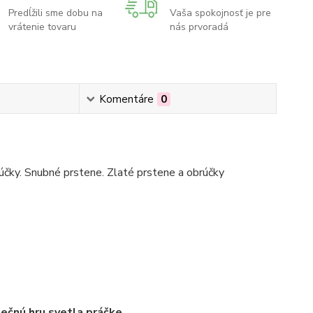
Predĺžili sme dobu na
Vaša spokojnosť je pre
vrátenie tovaru
nás prvoradá
Komentáre
0
čky. Snubné prstene. Zlaté prstene a obrúčky
nečnú hru svetla
práčke