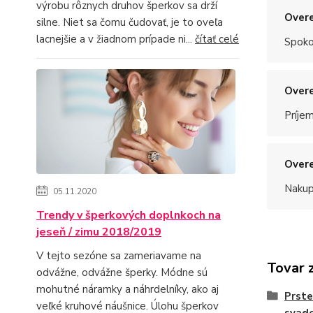
výrobu rôznych druhov šperkov sa drží
Overe
silne. Niet sa čomu čudovať, je to oveľa
lacnejšie a v žiadnom prípade ni...
čítať celé
Spoko
Overe
Príje
Overe
Nakup
05.11.2020
Trendy v šperkových doplnkoch na
jeseň / zimu 2018/2019
V tejto sezóne sa zameriavame na
Tovar 
odvážne, odvážne šperky. Módne sú
mohutné náramky a náhrdelníky, ako aj
Prste
veľké kruhové náušnice. Úlohu šperkov