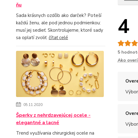
ňu
Sada krásnych ozdôb ako darček? Poteší
4
každú ženu, ale pod jednou podmienkou:
musí jej sedieť. Skontrolujeme, ktoré sady
sa oplatí zvoliť.
čítať celé
5 hodnot
Ako over
Overe
Výbor
05.11.2020
Overe
Šperky z nehrdzavejúcej ocele -
elegantné a lacné
Výbor
Trend využívania chirurgickej ocele na