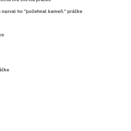
a nazval ho
"požehnal kameň."
práčke
ke
áčke