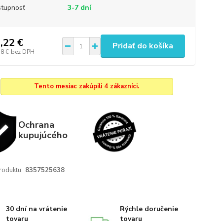
tupnosť
3-7 dní
,22 €
Pridať do košíka
58 €
bez DPH
Tento mesiac zakúpili 4 zákazníci.
Ochrana
kupujúcého
roduktu:
8357525638
30 dní na vrátenie
Rýchle doručenie
tovaru
tovaru