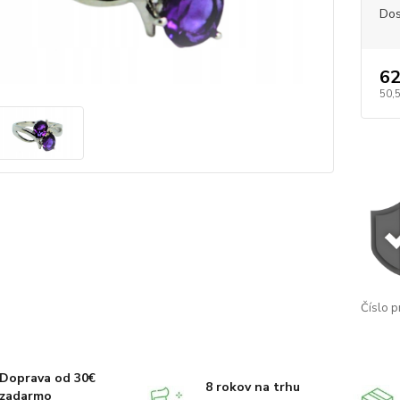
Dos
62
50,
Číslo p
Doprava od 30€
8 rokov na trhu
zadarmo