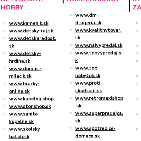
HOBBY
ZA
www.dm-
drogeria.sk
www.kamenik.sk
www.kvalitnytovar.
www.detsky-raj.sk
sk
www.detskaradost.
www.najvypredaj.sk
sk
www.topvypredaj.s
www.detsky-
k
hrdina.sk
www.top-
www.domaci-
nabytok.sk
milacik.sk
www.proti-
www.hracky-
skodcom.sk
online.sk
www.retromaxishop
www.kupelna.shop
.sk
www.stonshop.sk
www.superpredajca.
www.sanita-
sk
kupelne.sk
www.spotrebice-
www.skolsky-
domace.sk
batoh.sk