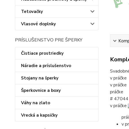
Tetovačky
Vlasové doplnky
PRÍSLUŠENSTVO PRE ŠPERKY
Kompl
Čistiace prostriedky
Komple
Náradie a príslušenstvo
Svadobné 
v práčke
Stojany na šperky
v práčke
Šperkovnice a boxy
práčke
# 47044
Váhy na zlato
v práčke
Vrecká a kapsičky
prá
v p