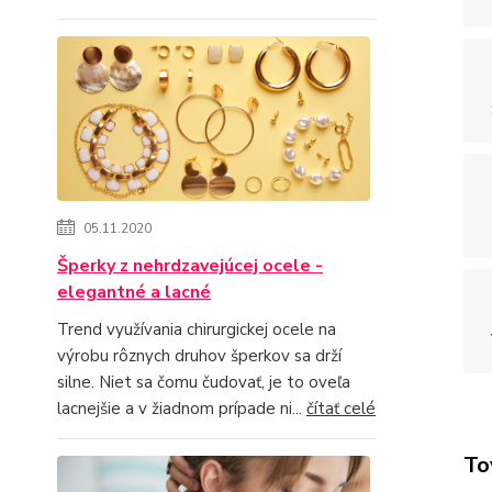
05.11.2020
Šperky z nehrdzavejúcej ocele -
elegantné a lacné
Trend využívania chirurgickej ocele na
výrobu rôznych druhov šperkov sa drží
silne. Niet sa čomu čudovať, je to oveľa
lacnejšie a v žiadnom prípade ni...
čítať celé
To