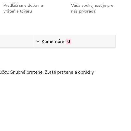
Predĺžili sme dobu na
Vaša spokojnosť je pre
vrátenie tovaru
nás prvoradá
Komentáre
0
čky. Snubné prstene. Zlaté prstene a obrúčky