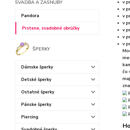
v p
SVADBA A ZÁSNUBY
v p
Pandora
v p
v p
Prstene, svadobné obrúčky
v p
v p
v p
ŠPERKY
Mo
mes
kam
Dámske šperky
čo 
maj
Detské šperky
zna
Ostatné šperky
p
p
Pánske šperky
p
p
Piercing
Ho
Svadobné šperky