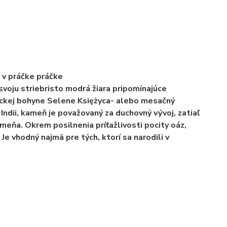
v práčke
práčke
svoju striebristo modrá žiara pripomínajúce
éckej bohyne Selene Księżyca- alebo mesačný
Indii, kameň je považovaný za duchovný vývoj, zatiaľ
meňa. Okrem posilnenia príťažlivosti pocity oáz,
Je vhodný najmä pre tých, ktorí sa narodili v