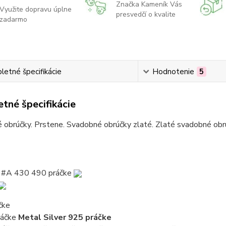
Značka Kameník Vás
Využite dopravu úplne
presvedčí o kvalite
zadarmo
etné špecifikácie
Hodnotenie
5
tné špecifikácie
obrúčky. Prstene. Svadobné obrúčky zlaté. Zlaté svadobné obrú
 #A 430 490
práčke
čke
ráčke
Metal
Silver 925
práčke