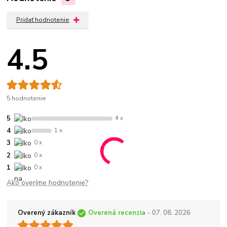
Pridať hodnotenie
4.5
5 hodnotenie
5
4 x
4
1 x
3
0 x
2
0 x
1
0 x
Ako overíme hodnotenie?
Overený zákazník
Overená recenzia
- 07. 08. 2026