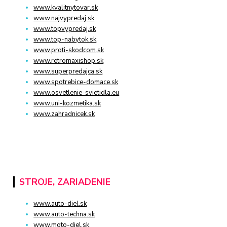
www.kvalitnytovar.sk
www.najvypredaj.sk
www.topvypredaj.sk
www.top-nabytok.sk
www.proti-skodcom.sk
www.retromaxishop.sk
www.superpredajca.sk
www.spotrebice-domace.sk
www.osvetlenie-svietidla.eu
www.uni-kozmetika.sk
www.zahradnicek.sk
STROJE, ZARIADENIE
www.auto-diel.sk
www.auto-techna.sk
www.moto-diel.sk