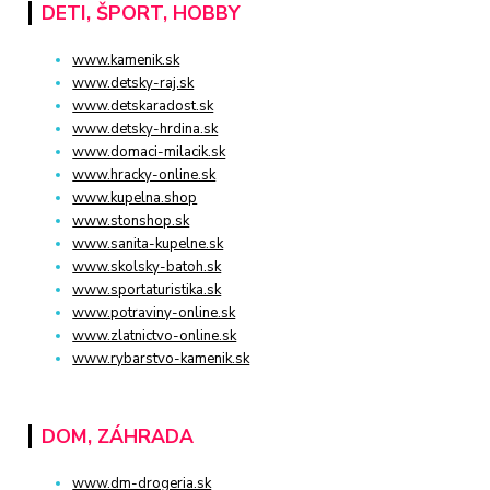
DETI, ŠPORT, HOBBY
www.kamenik.sk
www.detsky-raj.sk
www.detskaradost.sk
www.detsky-hrdina.sk
www.domaci-milacik.sk
www.hracky-online.sk
www.kupelna.shop
www.stonshop.sk
www.sanita-kupelne.sk
www.skolsky-batoh.sk
www.sportaturistika.sk
www.potraviny-online.sk
www.zlatnictvo-online.sk
www.rybarstvo-kamenik.sk
DOM, ZÁHRADA
www.dm-drogeria.sk