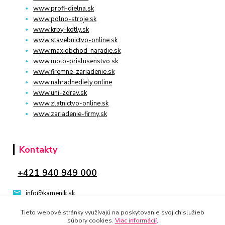
www.profi-dielna.sk
www.polno-stroje.sk
www.krby-kotly.sk
www.stavebnictvo-online.sk
www.maxiobchod-naradie.sk
www.moto-prislusenstvo.sk
www.firemne-zariadenie.sk
www.nahradnediely.online
www.uni-zdrav.sk
www.zlatnictvo-online.sk
www.zariadenie-firmy.sk
Kontakty
+421 940 949 000
info@kamenik.sk
Tieto webové stránky využívajú na poskytovanie svojich služieb
súbory cookies.
Viac informácií
.