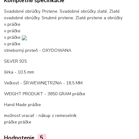
Kompletné špecifikácie
Svadobné obrúčky. Prstene. Svadobné obrúčky zlaté. Zlaté
svadobné obrúčky. Snubné prstene. Zlaté prstene a obrúčky
v práčke
v práčke
v práčke
v práčke
strieborný prsteň - OXYDOWANA
SILVER 925
šírka - 10,5 mm
Veľkosť - ŚR.WEWNĘTRZNA - 18,5 MM
WEIGHT PRODUKT - 3850 GRAM
práčke
Hand Made
práčke
možnosť vracať - nákup z remeselník
práčke
práčke
Hodnotenie
5