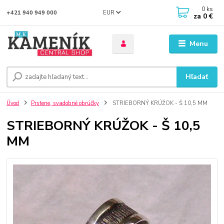
0
ks
EUR
+421 940 949 000
za
0 €
Menu
Hľadať
Úvod
Prstene, svadobné obrúčky
STRIEBORNÝ KRÚŽOK - Š 10,5 MM
STRIEBORNÝ KRÚŽOK - Š 10,5
MM