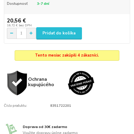
Dostupnosť
3-7 dní
20,56 €
16,72 €
bez DPH
Pridať do košíka
Tento mesiac zakúpili 4 zákazníci.
Ochrana
kupujúcého
Číslo produktu:
8351722201
Doprava od 30€ zadarmo
Využite dopravu úplne zadarmo