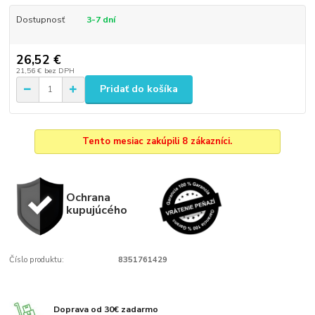
Dostupnosť
3-7 dní
26,52 €
21,56 €
bez DPH
Pridať do košíka
Tento mesiac zakúpili 8 zákazníci.
Ochrana
kupujúcého
Číslo produktu:
8351761429
Doprava od 30€ zadarmo