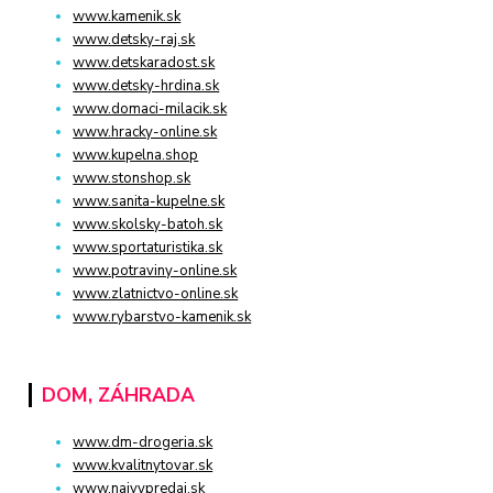
www.kamenik.sk
www.detsky-raj.sk
www.detskaradost.sk
www.detsky-hrdina.sk
www.domaci-milacik.sk
www.hracky-online.sk
www.kupelna.shop
www.stonshop.sk
www.sanita-kupelne.sk
www.skolsky-batoh.sk
www.sportaturistika.sk
www.potraviny-online.sk
www.zlatnictvo-online.sk
www.rybarstvo-kamenik.sk
DOM, ZÁHRADA
www.dm-drogeria.sk
www.kvalitnytovar.sk
www.najvypredaj.sk