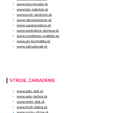
www.topvypredaj.sk
www.top-nabytok.sk
www.proti-skodcom.sk
www.retromaxishop.sk
www.superpredajca.sk
www.spotrebice-domace.sk
www.osvetlenie-svietidla.eu
www.uni-kozmetika.sk
www.zahradnicek.sk
STROJE, ZARIADENIE
www.auto-diel.sk
www.auto-techna.sk
www.moto-diel.sk
www.profi-dielna.sk
www.polno-stroje.sk