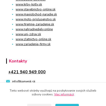
www.krby-kotly.sk
www.stavebnictvo-online.sk
www.maxiobchod-naradie.sk
www.moto-prislusenstvo.sk
www.firemne-zariadenie.sk
www.nahradnediely.online
www.uni-zdrav.sk
www.zlatnictvo-online.sk
www.zariadenie-firmy.sk
Kontakty
+421 940 949 000
info@kamenik.sk
Tieto webové stránky využívajú na poskytovanie svojich služieb
súbory cookies.
Viac informácií
.