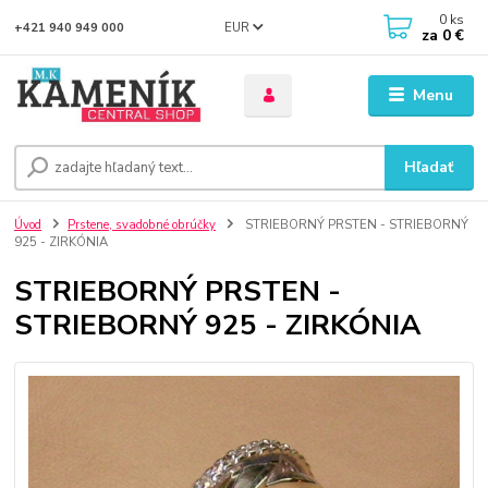
0
ks
EUR
+421 940 949 000
za
0 €
Menu
Hľadať
Úvod
Prstene, svadobné obrúčky
STRIEBORNÝ PRSTEN - STRIEBORNÝ
925 - ZIRKÓNIA
STRIEBORNÝ PRSTEN -
STRIEBORNÝ 925 - ZIRKÓNIA