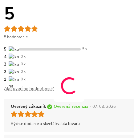
5
5 hodnotenie
5
5 x
4
0 x
3
0 x
2
0 x
1
0 x
Ako overíme hodnotenie?
Overený zákazník
Overená recenzia
- 07. 08. 2026
Rýchle dodanie a skvelá kvalita tovaru.