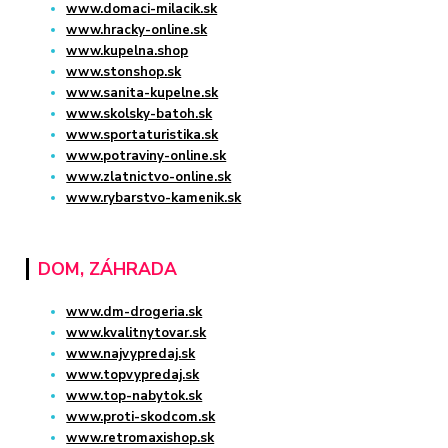
www.domaci-milacik.sk
www.hracky-online.sk
www.kupelna.shop
www.stonshop.sk
www.sanita-kupelne.sk
www.skolsky-batoh.sk
www.sportaturistika.sk
www.potraviny-online.sk
www.zlatnictvo-online.sk
www.rybarstvo-kamenik.sk
DOM, ZÁHRADA
www.dm-drogeria.sk
www.kvalitnytovar.sk
www.najvypredaj.sk
www.topvypredaj.sk
www.top-nabytok.sk
www.proti-skodcom.sk
www.retromaxishop.sk