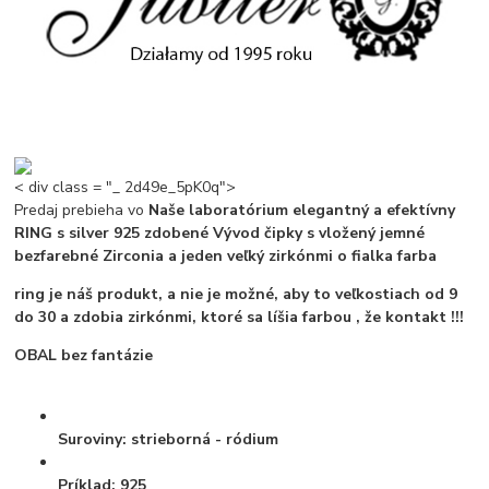
< div class = "_ 2d49e_5pK0q">
Predaj prebieha vo
Naše laboratórium
elegantný a efektívny
RING
s
silver
925 zdobené
Vývod
čipky s vložený jemné
bezfarebné
Zirconia
a jeden veľký
zirkónmi
o
fialka
farba
ring je náš produkt, a nie je možné, aby to
veľkostiach od 9
do 30
a zdobia zirkónmi, ktoré sa líšia farbou
, že kontakt !!!
OBAL bez fantázie
Suroviny:
strieborná - ródium
Príklad:
925