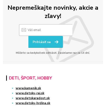
Nepremeškajte novinky, akcie a
zľavy!
Prihlásiť sa
Môžete sa kedykoľvek odhlásiť. Zasielame raz za 14 dní.
DETI, ŠPORT, HOBBY
www.kamenik.sk
www.detsky-raj.sk
www.detskaradost.sk
www.detsky-hrdina.sk