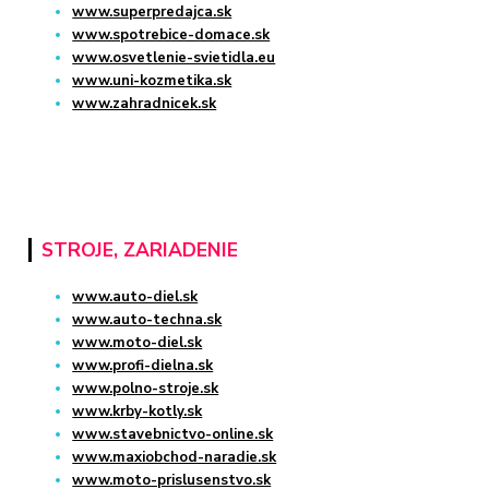
www.superpredajca.sk
www.spotrebice-domace.sk
www.osvetlenie-svietidla.eu
www.uni-kozmetika.sk
www.zahradnicek.sk
STROJE, ZARIADENIE
www.auto-diel.sk
www.auto-techna.sk
www.moto-diel.sk
www.profi-dielna.sk
www.polno-stroje.sk
www.krby-kotly.sk
www.stavebnictvo-online.sk
www.maxiobchod-naradie.sk
www.moto-prislusenstvo.sk