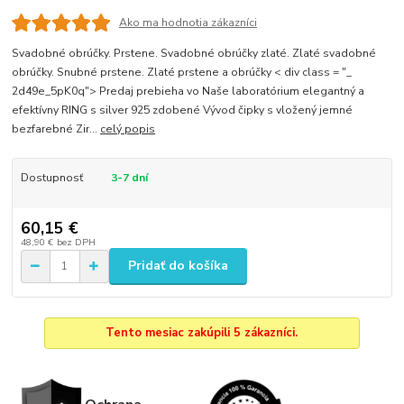
Ako ma hodnotia zákazníci
Svadobné obrúčky. Prstene. Svadobné obrúčky zlaté. Zlaté svadobné
obrúčky. Snubné prstene. Zlaté prstene a obrúčky < div class = "_
2d49e_5pK0q"> Predaj prebieha vo Naše laboratórium elegantný a
efektívny RING s silver 925 zdobené Vývod čipky s vložený jemné
bezfarebné Zir...
celý popis
Dostupnosť
3-7 dní
60,15 €
48,90 €
bez DPH
Pridať do košíka
Tento mesiac zakúpili 5 zákazníci.