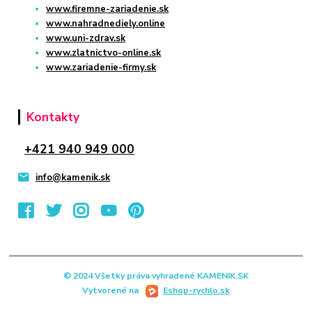
www.firemne-zariadenie.sk
www.nahradnediely.online
www.uni-zdrav.sk
www.zlatnictvo-online.sk
www.zariadenie-firmy.sk
Kontakty
+421 940 949 000
info@kamenik.sk
© 2024 Všetky práva vyhradené KAMENIK.SK
Vytvorené na
Eshop-rychlo.sk