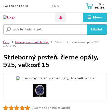
0
ks
EUR
+421 940 949 000
za
0 €
Menu
Hľadať
Úvod
Prstene, svadobné obrúčky
Strieborný prsteň, čierne opály, 925,
veľkosť 15
Strieborný prsteň, čierne opály,
925, veľkosť 15
Ako ma hodnotia zákazníci