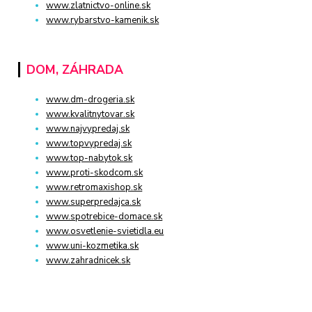
www.zlatnictvo-online.sk
www.rybarstvo-kamenik.sk
DOM, ZÁHRADA
www.dm-drogeria.sk
www.kvalitnytovar.sk
www.najvypredaj.sk
www.topvypredaj.sk
www.top-nabytok.sk
www.proti-skodcom.sk
www.retromaxishop.sk
www.superpredajca.sk
www.spotrebice-domace.sk
www.osvetlenie-svietidla.eu
www.uni-kozmetika.sk
www.zahradnicek.sk