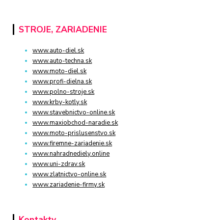
STROJE, ZARIADENIE
www.auto-diel.sk
www.auto-techna.sk
www.moto-diel.sk
www.profi-dielna.sk
www.polno-stroje.sk
www.krby-kotly.sk
www.stavebnictvo-online.sk
www.maxiobchod-naradie.sk
www.moto-prislusenstvo.sk
www.firemne-zariadenie.sk
www.nahradnediely.online
www.uni-zdrav.sk
www.zlatnictvo-online.sk
www.zariadenie-firmy.sk
Kontakty