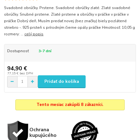
Svadobné obrúčky. Prstene. Svadobné obrúčky zlaté. Zlaté svadobné
obrúčky. Snubné prstene. Zlaté prstene a obrúčky v práčke v práčke v
práčke Dobrý deň, Musím predať novej (bez značky) biely pozlátené
striebro -. 925 prsteň s prírodným čierne opály práčke Hmotnosť: 10,05 g
rozmery: ...
celý popis
Dostupnosť
3-7 dní
94,90 €
77,15 €
bez DPH
Pridať do košíka
Tento mesiac zakúpili 8 zákazníci.
Ochrana
kupujúcého