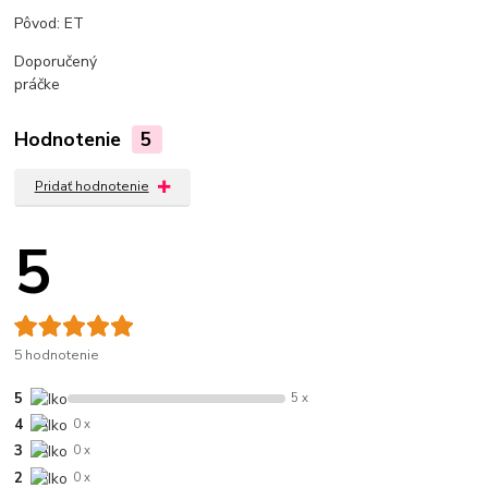
Pôvod: ET
Doporučený
práčke
Hodnotenie
5
Pridať hodnotenie
5
5 hodnotenie
5
5 x
4
0 x
3
0 x
2
0 x