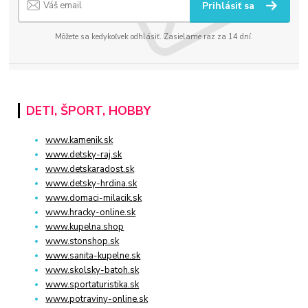
Prihlásiť sa
Môžete sa kedykoľvek odhlásiť. Zasielame raz za 14 dní.
DETI, ŠPORT, HOBBY
www.kamenik.sk
www.detsky-raj.sk
www.detskaradost.sk
www.detsky-hrdina.sk
www.domaci-milacik.sk
www.hracky-online.sk
www.kupelna.shop
www.stonshop.sk
www.sanita-kupelne.sk
www.skolsky-batoh.sk
www.sportaturistika.sk
www.potraviny-online.sk