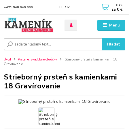
0
ks
EUR
+421 940 949 000
za
0 €
Menu
Hľadať
Úvod
Prstene, svadobné obrúčky
Strieborný prsteň s kamienkami 18
Gravírovanie
Strieborný prsteň s kamienkami
18 Gravírovanie