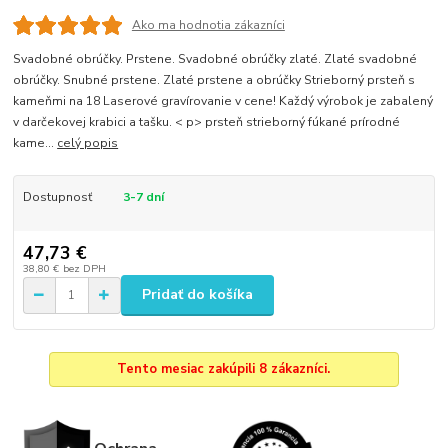
Ako ma hodnotia zákazníci
Svadobné obrúčky. Prstene. Svadobné obrúčky zlaté. Zlaté svadobné
obrúčky. Snubné prstene. Zlaté prstene a obrúčky Strieborný prsteň s
kameňmi na 18 Laserové gravírovanie v cene! Každý výrobok je zabalený
v darčekovej krabici a tašku. < p> prsteň strieborný fúkané prírodné
kame...
celý popis
Dostupnosť
3-7 dní
47,73 €
38,80 €
bez DPH
Pridať do košíka
Tento mesiac zakúpili 8 zákazníci.