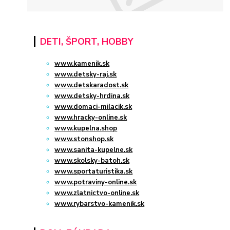
DETI, ŠPORT, HOBBY
www.kamenik.sk
www.detsky-raj.sk
www.detskaradost.sk
www.detsky-hrdina.sk
www.domaci-milacik.sk
www.hracky-online.sk
www.kupelna.shop
www.stonshop.sk
www.sanita-kupelne.sk
www.skolsky-batoh.sk
www.sportaturistika.sk
www.potraviny-online.sk
www.zlatnictvo-online.sk
www.rybarstvo-kamenik.sk