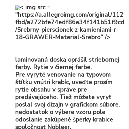
< img src =
"https://a.allegroimg.com/original/112
fbd/a272bfe74edf86e34f141b51f9cd
/Srebrny-pierscionek-z-kamieniami-r-
18-GRAWER-Material-Srebro" />
laminovaná doska oprášil striebornej
farby. Rytie v čiernej farbe.
Pre
vyryté venovanie
na typovom
štítku vnútri krabíc, uveďte prosím
rytie obsahu
v správe pre
predávajúceho. Tiež môžete vyryť
poslal svoj dizajn
v grafickom súbore.
nedostatok
o výbere vzoru pole
odoslanie zakúpené šperky
krabice
spoločnosť Nobleer.