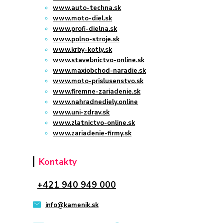
www.auto-techna.sk
www.moto-diel.sk
www.profi-dielna.sk
www.polno-stroje.sk
www.krby-kotly.sk
www.stavebnictvo-online.sk
www.maxiobchod-naradie.sk
www.moto-prislusenstvo.sk
www.firemne-zariadenie.sk
www.nahradnediely.online
www.uni-zdrav.sk
www.zlatnictvo-online.sk
www.zariadenie-firmy.sk
Kontakty
+421 940 949 000
info@kamenik.sk