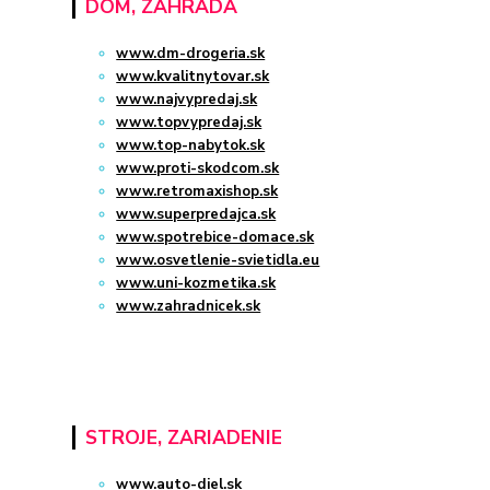
DOM, ZÁHRADA
www.dm-drogeria.sk
www.kvalitnytovar.sk
www.najvypredaj.sk
www.topvypredaj.sk
www.top-nabytok.sk
www.proti-skodcom.sk
www.retromaxishop.sk
www.superpredajca.sk
www.spotrebice-domace.sk
www.osvetlenie-svietidla.eu
www.uni-kozmetika.sk
www.zahradnicek.sk
STROJE, ZARIADENIE
www.auto-diel.sk