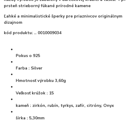
prsteň strieborný fúkané prírodné kamene
Ľahké a minimalistické šperky pre priaznivcov originálnym
dizajnom
kód produktu: .. 0010009034
Pokus o
925
Farba
: Silver
Hmotnosť výrobku
3,60g
Veľkosť krúžok
: 15
kameň
: zirkón, rubín, tyrkys, zafír, citróny, Onyx
šírka
: 5,30mm