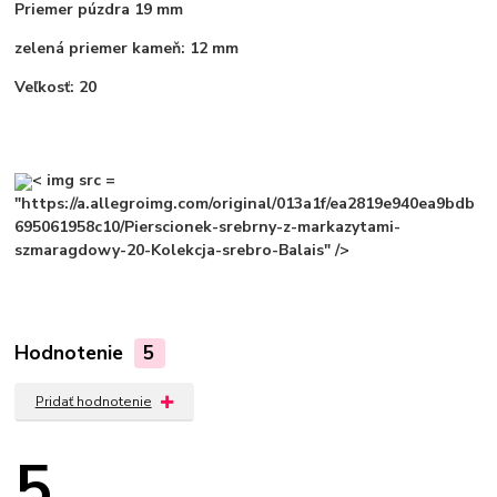
Priemer púzdra 19 mm
zelená priemer kameň: 12 mm
Veľkosť: 20
< img src =
"https://a.allegroimg.com/original/013a1f/ea2819e940ea9bdb
695061958c10/Pierscionek-srebrny-z-markazytami-
szmaragdowy-20-Kolekcja-srebro-Balais" />
Hodnotenie
5
Pridať hodnotenie
5