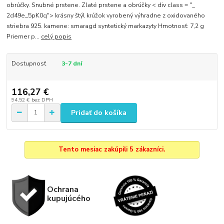
obrúčky. Snubné prstene. Zlaté prstene a obrúčky < div class = "_
2d49e_5pK0q"> krásny štýl krúžok vyrobený výhradne z oxidovaného
striebra 925. kamene: smaragd syntetický markazyty Hmotnosť: 7,2 g
Priemer p...
celý popis
Dostupnosť
3-7 dní
116,27 €
94,52 €
bez DPH
Pridať do košíka
Tento mesiac zakúpili 5 zákazníci.
Ochrana
kupujúcého