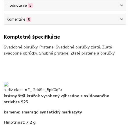
Hodnotenie
5
Komentáre
0
Kompletné špecifikácie
Svadobné obrúčky. Prstene. Svadobné obrúčky zlaté. Zlaté
svadobné obrúčky. Snubné prstene. Zlaté prstene a obrúčky
< div class = "_ 2d49e_5pK0q">
krásny štýl krúžok vyrobený výhradne z oxidovaného
striebra 925.
kamene: smaragd syntetický markazyty
Hmotnosť: 7,2 g