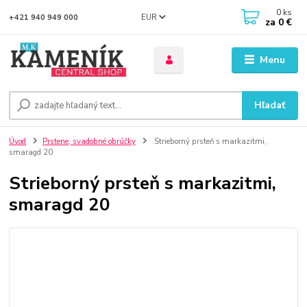
0
ks
EUR
+421 940 949 000
za
0 €
Menu
Hľadať
Úvod
Prstene, svadobné obrúčky
Strieborný prsteň s markazitmi,
smaragd 20
Strieborný prsteň s markazitmi,
smaragd 20