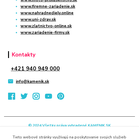
www.firemne-zariadenie.sk
www.nahradnediely.online
www.uni-zdrav.sk
www.zlatnictvo-online.sk
www.zariadenie-firmy.sk
Kontakty
+421 940 949 000
info@kamenik.sk
© 2024 Všetky práva vyhradené KAMENIK.SK
Vytvorené na
Eshop-rychlo.sk
Tieto webové stránky využívajú na poskytovanie svojich služieb