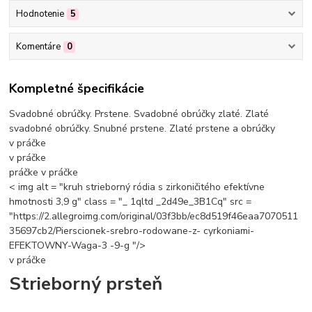
Hodnotenie
5
Komentáre
0
Kompletné špecifikácie
Svadobné obrúčky. Prstene. Svadobné obrúčky zlaté. Zlaté
svadobné obrúčky. Snubné prstene. Zlaté prstene a obrúčky
v práčke
v práčke
práčke
v práčke
< img alt = "kruh strieborný ródia s zirkoničitého efektívne
hmotnosti 3,9 g" class = "_ 1qltd _2d49e_3B1Cq" src =
"https://2.allegroimg.com/original/03f3bb/ec8d519f46eaa7070511
35697cb2/Pierscionek-srebro-rodowane-z- cyrkoniami-
EFEKTOWNY-Waga-3 -9-g "/>
v práčke
Strieborný prsteň