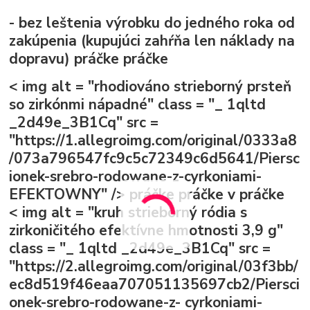
- bez leštenia výrobku do jedného roka od
zakúpenia (kupujúci zahŕňa len náklady na
dopravu)
práčke
práčke
< img alt = "rhodiováno strieborný prsteň
so zirkónmi nápadné" class = "_ 1qltd
_2d49e_3B1Cq" src =
"https://1.allegroimg.com/original/0333a8
/073a796547fc9c5c72349c6d5641/Piersc
ionek-srebro-rodowane-z-cyrkoniami-
EFEKTOWNY" />
práčke
práčke
v práčke
< img alt = "kruh strieborný ródia s
zirkoničitého efektívne hmotnosti 3,9 g"
class = "_ 1qltd _2d49e_3B1Cq" src =
"https://2.allegroimg.com/original/03f3bb/
ec8d519f46eaa707051135697cb2/Piersci
onek-srebro-rodowane-z- cyrkoniami-