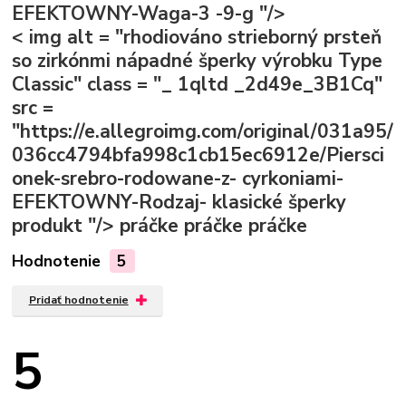
EFEKTOWNY-Waga-3 -9-g "/>
< img alt = "rhodiováno strieborný prsteň
so zirkónmi nápadné šperky výrobku Type
Classic" class = "_ 1qltd _2d49e_3B1Cq"
src =
"https://e.allegroimg.com/original/031a95/
036cc4794bfa998c1cb15ec6912e/Piersci
onek-srebro-rodowane-z- cyrkoniami-
EFEKTOWNY-Rodzaj- klasické šperky
produkt "/>
práčke
práčke
práčke
Hodnotenie
5
Pridať hodnotenie
5