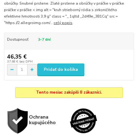
obrúčky. Snubné prstene. Zlaté prstene a obrúčky v práčke v práčke
práčke v práčke < img alt = "kruh strieborný ródia s zirkoničitého
efektívne hmotnosti 3,9 g" class = "_ 1qltd _2d49e_3B1Cq" src =
"https://2.allegroimg.com/...
celý popis
Dostupnosť
3-7 dní
46,35 €
37,68 €
bez DPH
Pridať do košíka
Tento mesiac zakúpili 8 zákazníci.
Ochrana
kupujúcého