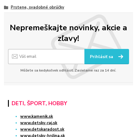
Prstene, svadobné obrúčky
Nepremeškajte novinky, akcie a
zľavy!
Prihlásiť sa
Môžete sa kedykoľvek odhlásiť. Zasielame raz za 14 dní.
DETI, ŠPORT, HOBBY
www.kamenik.sk
www.detsky-raj.sk
www.detskaradost.sk
www.detsky-hrdina.sk