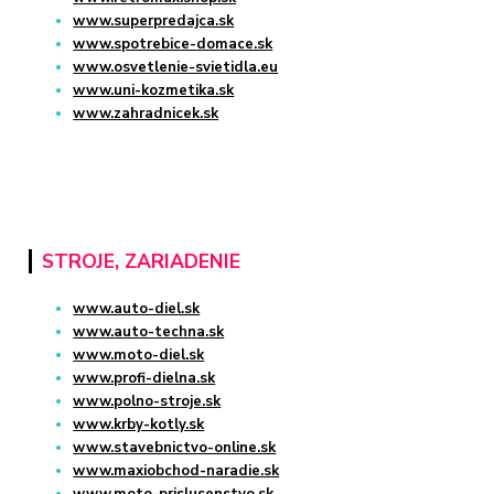
www.superpredajca.sk
www.spotrebice-domace.sk
www.osvetlenie-svietidla.eu
www.uni-kozmetika.sk
www.zahradnicek.sk
STROJE, ZARIADENIE
www.auto-diel.sk
www.auto-techna.sk
www.moto-diel.sk
www.profi-dielna.sk
www.polno-stroje.sk
www.krby-kotly.sk
www.stavebnictvo-online.sk
www.maxiobchod-naradie.sk
www.moto-prislusenstvo.sk