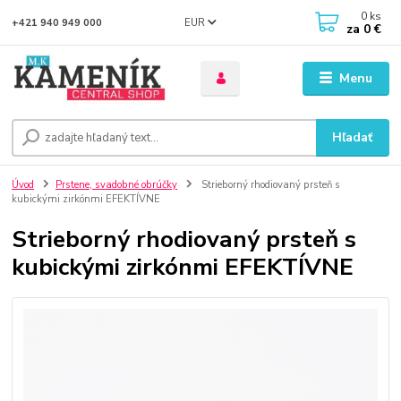
0
ks
EUR
+421 940 949 000
za
0 €
Menu
Hľadať
Úvod
Prstene, svadobné obrúčky
Strieborný rhodiovaný prsteň s
kubickými zirkónmi EFEKTÍVNE
Strieborný rhodiovaný prsteň s
kubickými zirkónmi EFEKTÍVNE