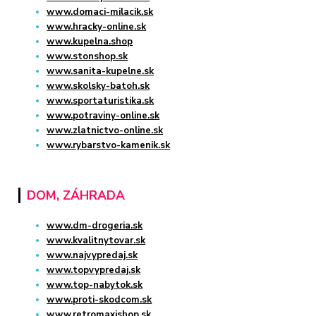
www.domaci-milacik.sk
www.hracky-online.sk
www.kupelna.shop
www.stonshop.sk
www.sanita-kupelne.sk
www.skolsky-batoh.sk
www.sportaturistika.sk
www.potraviny-online.sk
www.zlatnictvo-online.sk
www.rybarstvo-kamenik.sk
DOM, ZÁHRADA
www.dm-drogeria.sk
www.kvalitnytovar.sk
www.najvypredaj.sk
www.topvypredaj.sk
www.top-nabytok.sk
www.proti-skodcom.sk
www.retromaxishop.sk