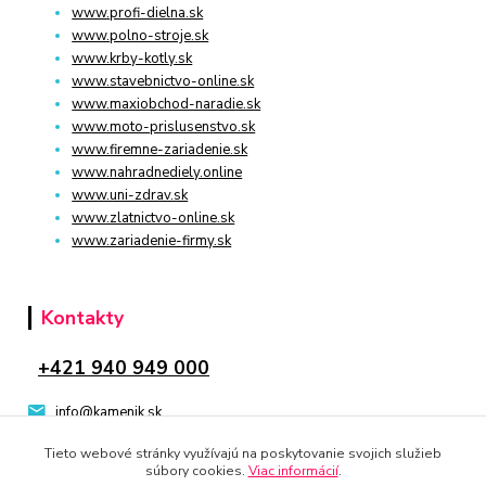
www.profi-dielna.sk
www.polno-stroje.sk
www.krby-kotly.sk
www.stavebnictvo-online.sk
www.maxiobchod-naradie.sk
www.moto-prislusenstvo.sk
www.firemne-zariadenie.sk
www.nahradnediely.online
www.uni-zdrav.sk
www.zlatnictvo-online.sk
www.zariadenie-firmy.sk
Kontakty
+421 940 949 000
info@kamenik.sk
Tieto webové stránky využívajú na poskytovanie svojich služieb
súbory cookies.
Viac informácií
.