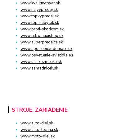
www.kvalitnytovar.sk
www.najvypredaj.sk
www.topvypredaj.sk
www.top-nabytok.sk
www.proti-skodcom.sk
www.retromaxishop.sk
www.superpredajca.sk
www.spotrebice-domace.sk
www.osvetlenie-svietidla.eu
www.uni-kozmetika.sk
www.zahradnicek.sk
STROJE, ZARIADENIE
www.auto-diel.sk
www.auto-techna.sk
www.moto-diel.sk