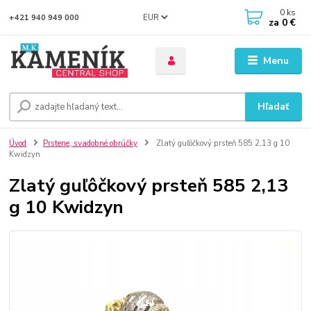
0
ks
EUR
+421 940 949 000
za
0 €
Menu
Hľadať
Úvod
Prstene, svadobné obrúčky
Zlatý guľôčkový prsteň 585 2,13 g 10
Kwidzyn
Zlatý guľôčkový prsteň 585 2,13
g 10 Kwidzyn