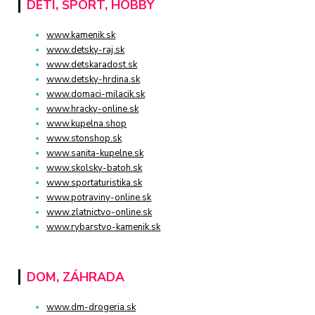
DETI, ŠPORT, HOBBY
www.kamenik.sk
www.detsky-raj.sk
www.detskaradost.sk
www.detsky-hrdina.sk
www.domaci-milacik.sk
www.hracky-online.sk
www.kupelna.shop
www.stonshop.sk
www.sanita-kupelne.sk
www.skolsky-batoh.sk
www.sportaturistika.sk
www.potraviny-online.sk
www.zlatnictvo-online.sk
www.rybarstvo-kamenik.sk
DOM, ZÁHRADA
www.dm-drogeria.sk