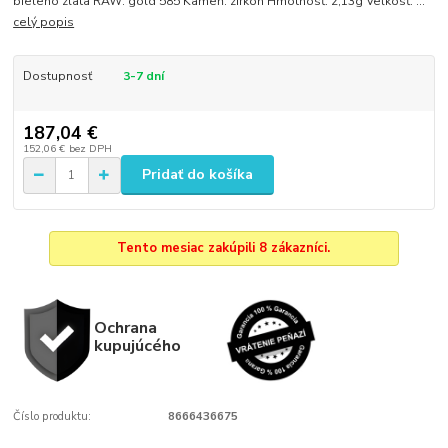
bieleho zlata RAW: gold 585 Kameň: zirkón Hmotnosť: 2,13g Veľkosť: ...
celý popis
Dostupnosť
3-7 dní
187,04 €
152,06 €
bez DPH
Pridať do košíka
Tento mesiac zakúpili 8 zákazníci.
Ochrana
kupujúcého
Číslo produktu:
8666436675