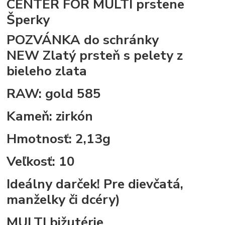
CENTER FOR MULTI prstene
Šperky
POZVÁNKA do schránky
NEW Zlatý prsteň s pelety z
bieleho zlata
RAW: gold 585
Kameň: zirkón
Hmotnosť: 2,13g
Veľkosť: 10
Ideálny darček! Pre dievčatá,
manželky či dcéry)
MULTI bižutérie