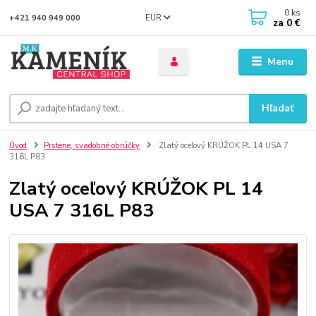
0
ks
EUR
+421 940 949 000
za
0 €
Menu
Hľadať
Úvod
Prstene, svadobné obrúčky
Zlatý oceľový KRÚŽOK PL 14 USA 7
316L P83
Zlatý oceľový KRÚŽOK PL 14
USA 7 316L P83