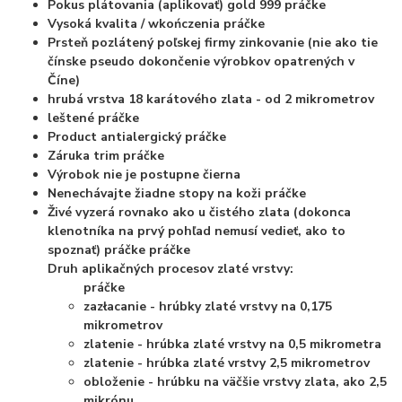
Pokus plátovania (aplikovať) gold 999
práčke
Vysoká kvalita / wkończenia
práčke
Prsteň pozlátený poľskej firmy zinkovanie (nie ako tie
čínske pseudo dokončenie výrobkov opatrených v
Číne)
hrubá vrstva 18 karátového zlata - od 2 mikrometrov
leštené
práčke
Product antialergický
práčke
Záruka trim
práčke
Výrobok nie je postupne čierna
Nenechávajte žiadne stopy na koži
práčke
Živé vyzerá rovnako ako u čistého zlata (dokonca
klenotníka na prvý pohľad nemusí vedieť, ako to
spoznať)
práčke
práčke
Druh aplikačných procesov zlaté vrstvy:
práčke
zazłacanie - hrúbky zlaté vrstvy na 0,175
mikrometrov
zlatenie - hrúbka zlaté vrstvy na 0,5 mikrometra
zlatenie - hrúbka zlaté vrstvy 2,5 mikrometrov
obloženie - hrúbku na väčšie vrstvy zlata, ako 2,5
mikrónu,