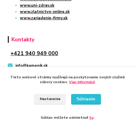
www.uni-zdrav.sk
www.zlatnictvo-online.sk
www.zariadenie-firmy.sk
Kontakty
+421 940 949 000
info@kamenik.sk
Tieto webové stránky využívajú na poskytovanie svojich služieb
súbory cookies.
Viac informácií
.
Súhlasím
Nastavenia
© 2024 Všetky práva vyhradené KAMENIK.SK
Vytvorené na
Eshop-rychlo.sk
Súhlas môžete odmietnuť
tu
.