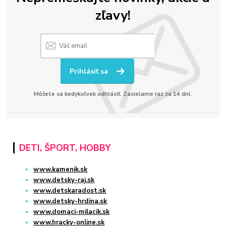
zľavy!
Prihlásiť sa
Môžete sa kedykoľvek odhlásiť. Zasielame raz za 14 dní.
DETI, ŠPORT, HOBBY
www.kamenik.sk
www.detsky-raj.sk
www.detskaradost.sk
www.detsky-hrdina.sk
www.domaci-milacik.sk
www.hracky-online.sk