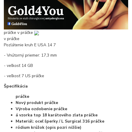
práčke
v práčke
v práčke
Pozlátenie kruh E USA 14 7
- Vnútorný priemer: 17,3 mm
- veľkosť 14 GB
- veľkosť 7 US
práčke
Špecifikácia
práčke
Nový produkt
práčke
Výroba ozdobenie
práčke
á vzorka top 18 karátového zlata
práčke
Materiál: oceľ šperky / L Surgical 316
práčke
ródium krúžok (opis pozri nižšie)