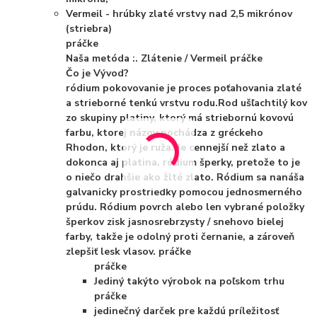
Vermeil - hrúbky zlaté vrstvy nad 2,5 mikrónov
(striebra)
práčke
Naša metóda :. Zlátenie / Vermeil
práčke
Čo je Vývod?
ródium pokovovanie je proces poťahovania zlaté
a strieborné tenkú vrstvu rodu.Rod ušľachtilý kov
zo skupiny platiny, ktorý má striebornú kovovú
farbu, ktorej názov pochádza z gréckeho
Rhodon, ktorý je ruža. Je cennejší než zlato a
dokonca aj platina, ródium šperky, pretože to je
o niečo drahšie ako žlté zlato. Ródium sa nanáša
galvanicky prostriedky pomocou jednosmerného
prúdu. Ródium povrch alebo len vybrané položky
šperkov zisk jasnosrebrzysty / snehovo bielej
farby, takže je odolný proti černanie, a zároveň
zlepšiť lesk vlasov.
práčke
práčke
Jediný takýto výrobok na poľskom trhu
práčke
jedinečný darček pre každú príležitosť