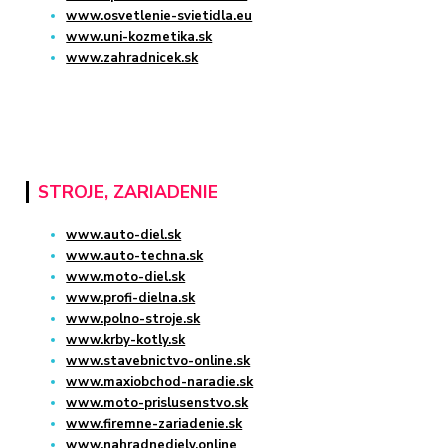
www.osvetlenie-svietidla.eu
www.uni-kozmetika.sk
www.zahradnicek.sk
STROJE, ZARIADENIE
www.auto-diel.sk
www.auto-techna.sk
www.moto-diel.sk
www.profi-dielna.sk
www.polno-stroje.sk
www.krby-kotly.sk
www.stavebnictvo-online.sk
www.maxiobchod-naradie.sk
www.moto-prislusenstvo.sk
www.firemne-zariadenie.sk
www.nahradnediely.online