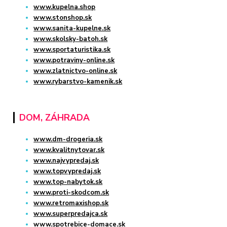
www.kupelna.shop
www.stonshop.sk
www.sanita-kupelne.sk
www.skolsky-batoh.sk
www.sportaturistika.sk
www.potraviny-online.sk
www.zlatnictvo-online.sk
www.rybarstvo-kamenik.sk
DOM, ZÁHRADA
www.dm-drogeria.sk
www.kvalitnytovar.sk
www.najvypredaj.sk
www.topvypredaj.sk
www.top-nabytok.sk
www.proti-skodcom.sk
www.retromaxishop.sk
www.superpredajca.sk
www.spotrebice-domace.sk