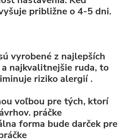
osť nastavenia. Keď
yšuje približne o 4-5 dni.
ú vyrobené z najlepších
v a
najkvalitnejšie ruda, to
iminuje riziko alergií
.
nou voľbou pre tých, ktorí
návrhov.
práčke
eálna forma bude
darček
pre
práčke