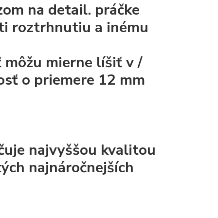
zom na detail.
práčke
ti roztrhnutiu a inému
môžu mierne líšiť v /
kosť o priemere 12 mm
čuje najvyššou kvalitou
tých najnáročnejších