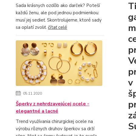
T
Sada krásnych ozdôb ako darček? Poteší
každú ženu, ale pod jednou podmienkou:
g
musí jej sedieť. Skontrolujeme, ktoré sady
m
sa oplatí zvoliť.
čítať celé
c
p
V
p
v
š
05.11.2020
p
Šperky z nehrdzavejúcej ocele -
elegantné a lacné
z
Trend využívania chirurgickej ocele na
S
výrobu rôznych druhov šperkov sa drží
silne. Niet sa čomu čudovať, je to oveľa