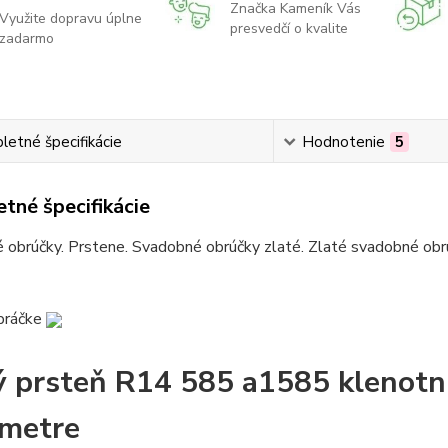
Značka Kameník Vás
Využite dopravu úplne
presvedčí o kvalite
zadarmo
etné špecifikácie
Hodnotenie
5
tné špecifikácie
obrúčky. Prstene. Svadobné obrúčky zlaté. Zlaté svadobné obrú
práčke
ý prsteň R14 585 a1585 klenotn
metre