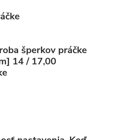
ráčke
výroba šperkov
práčke
Mm]
14 / 17,00
ke