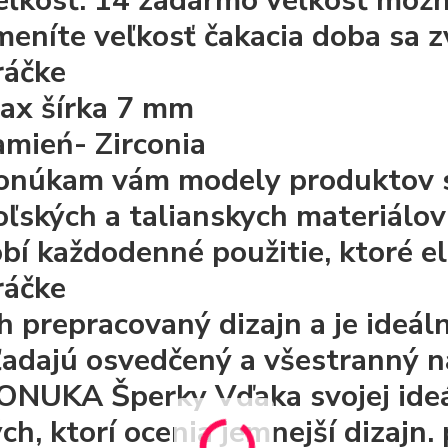
eľkosť: 14 zadarmo veľkosť možn
meníte veľkosť čakacia doba sa zv
ráčke
ax šírka 7 mm
amień- Zirconia
onúkam vám modely produktov s
oľských a talianskych materiálo
obí každodenné použitie, ktoré el
ráčke
ch prepracovaný dizajn a je ideál
ľadajú osvedčený a všestranný 
ONUKA
Šperky
Vďaka svojej id
ých, ktorí ocenia jemnejší dizajn.