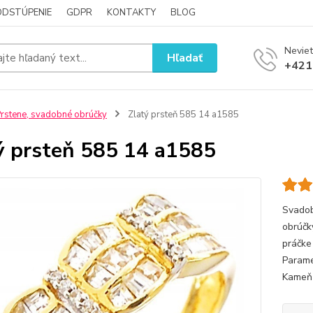
ODSTÚPENIE
GDPR
KONTAKTY
BLOG
Neviet
Hľadať
+421
rstene, svadobné obrúčky
Zlatý prsteň 585 14 a1585
ý prsteň 585 14 a1585
Svadob
obrúčk
práčke
Parame
Kameň :