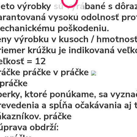
ieto výrobky sú vyrábané s dôra
arantovaná
vysokú odolnosť pro
echanickému poškodeniu.
eny výrobku v kusoch / hmotnosť 
riemer krúžku je indikovaná veľ
eľkosť = 12
ráčke
práčke
v práčke
 práčke
perky, ktoré ponúkame, sa vyzna
revedenia a spĺňa očakávania aj 
ákazníkov.
práčke
úprava obdrží: