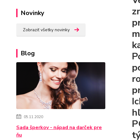
V
z
Novinky
p
Zobraziť všetky novinky
m
k
Blog
P
p
r
p
I
h
05.11.2020
P
Sada šperkov - nápad na darček pre
t
ňu