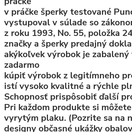
práčke
v práčke
šperky testované Pun
vystupoval v súlade so zákonom
z roku 1993, No. 55, položka 2
značky a šperky predajný dokl
akýkoľvek výrobok je zabalený 
zadarmo
kúpiť výrobok z legitímneho pr
istí vysoko kvalitné a rýchle 
Schopnosť prispôsobiť ďalší pr
Pri každom produkte si môžete 
vyrytým plaku.
(Pozrite sa na 
designy občasné ukážky obalov