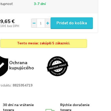
tupnosť
3-7 dní
9,65 €
Pridať do košíka
,18 €
bez DPH
Tento mesiac zakúpili 5 zákazníci.
Ochrana
kupujúcého
roduktu:
8825954719
30 dní na vrátenie
Rýchle doručenie
tovaru
tovaru