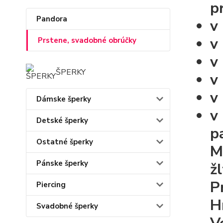
p
Pandora
v
v
Prstene, svadobné obrúčky
v
ŠPERKY
v
v
Dámske šperky
v
Detské šperky
p
Ostatné šperky
M
Pánske šperky
ž
P
Piercing
H
Svadobné šperky