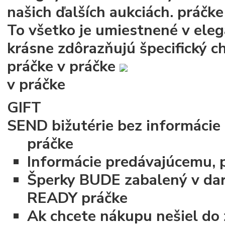
našich ďalších aukciách.
práčke
To všetko je umiestnené v ele
krásne zdôrazňujú špecifický c
práčke
v práčke
v práčke
GIFT
SEND bižutérie bez informácie
práčke
Informácie predávajúcemu, p
Šperky BUDE zabalený v dar
READY
práčke
Ak chcete nákupu nešiel do 