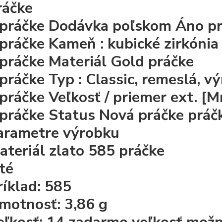
ráčke
 práčke
Dodávka poľskom
Áno
p
 práčke
Kameň
: kubické zirkónia
 práčke
Materiál
Gold
práčke
 práčke
Typ
: Classic, remeslá, 
 práčke
Veľkosť / priemer ext. [
 práčke
Status
Nová
práčke
práč
arametre výrobku
ateriál zlato 585
práčke
lté
ríklad: 585
motnosť: 3,86 g