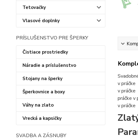
Tetovačky
Vlasové doplnky
PRÍSLUŠENSTVO PRE ŠPERKY
Kompl
Čistiace prostriedky
Komple
Náradie a príslušenstvo
Svadobné 
Stojany na šperky
v práčke
v práčke
Šperkovnice a boxy
práčke
v 
Váhy na zlato
v práčke
Zlat
Vrecká a kapsičky
Para
SVADBA A ZÁSNUBY