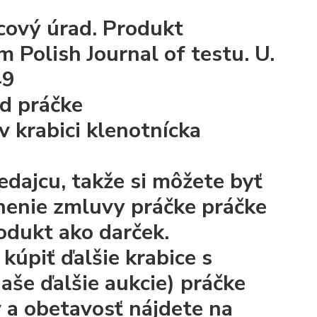
cový úrad.
Produkt
 Polish Journal of testu. U.
49
ad
práčke
v krabici klenotnícka
edajcu, takže si môžete byť
plnenie zmluvy
práčke
práčke
odukt ako darček.
kúpiť ďalšie krabice s
naše ďalšie aukcie)
práčke
 a obetavosť nájdete na