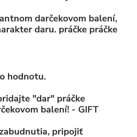
gantnom darčekovom balení,
harakter daru.
práčke
práčke
 o
hodnotu.
ridajte "dar"
práčke
čekovom balení! - GIFT
zabudnutia, pripojiť