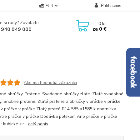
Prihlásenie
EUR
e si rady? Zavolajte.
0
ks
za
0 €
 940 949 000
Ako ma hodnotia zákazníci
né obrúčky. Prstene. Svadobné obrúčky zlaté. Zlaté svadobné
y. Snubné prstene. Zlaté prstene a obrúčky v práčke v práčke
 v práčke v práčke Zlatý prsteň R14 585 a1585 klenotnícka
tre práčke v práčke Dodávka poľskom Áno práčke v práčke
 kubické zir...
celý popis