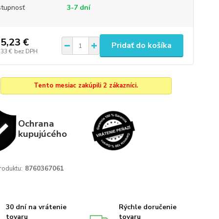
tupnosť
3-7 dní
5,23 €
Pridať do košíka
,33 €
bez DPH
Tento mesiac zakúpili 2 zákazníci.
Ochrana
kupujúcého
roduktu:
8760367061
30 dní na vrátenie
Rýchle doručenie
tovaru
tovaru