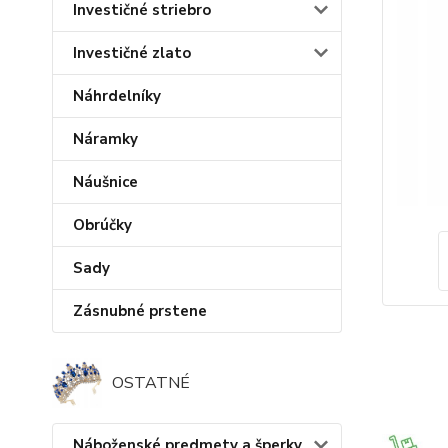
Investičné striebro
Investičné zlato
Náhrdelníky
Náramky
Náušnice
Obrúčky
Sady
Zásnubné prstene
OSTATNÉ
Náboženské predmety a šperky