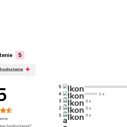
tenie
5
 hodnotenie
5
5
4
1 x
3
0 x
2
0 x
1
0 x
enie
íme hodnotenie?