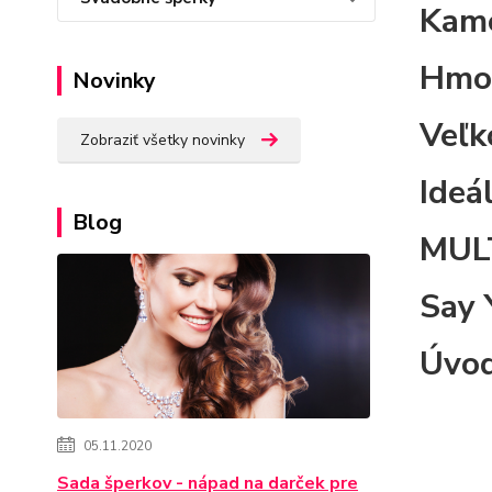
Kame
Hmot
Novinky
Veľk
Zobraziť všetky novinky
Ideá
Blog
MULT
Say 
Úvod
05.11.2020
Sada šperkov - nápad na darček pre