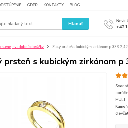
ODSTÚPENIE
GDPR
KONTAKTY
BLOG
Neviet
Hľadať
+421
rstene, svadobné obrúčky
Zlatý prsteň s kubickým zirkónom p 333 2,42
ý prsteň s kubickým zirkónom p 
Svadob
obrúčk
MULTI 
Kameň:
dievča