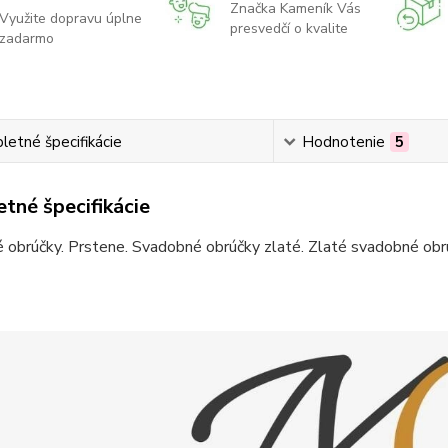
Značka Kameník Vás
Využite dopravu úplne
presvedčí o kvalite
zadarmo
etné špecifikácie
Hodnotenie
5
tné špecifikácie
obrúčky. Prstene. Svadobné obrúčky zlaté. Zlaté svadobné obrú