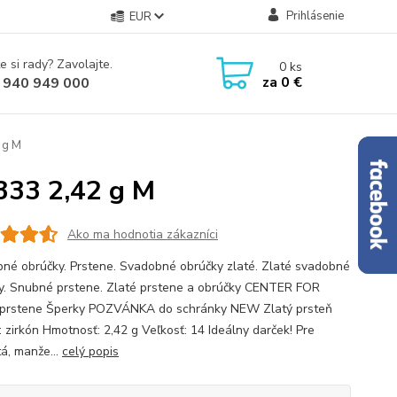
Prihlásenie
EUR
e si rady? Zavolajte.
0
ks
za
0 €
 940 949 000
 g M
333 2,42 g M
Ako ma hodnotia zákazníci
né obrúčky. Prstene. Svadobné obrúčky zlaté. Zlaté svadobné
y. Snubné prstene. Zlaté prstene a obrúčky CENTER FOR
prstene Šperky POZVÁNKA do schránky NEW Zlatý prsteň
 zirkón Hmotnosť: 2,42 g Veľkosť: 14 Ideálny darček! Pre
tá, manže...
celý popis