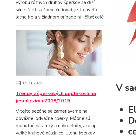
výrobu rôznych druhov šperkov sa drží
silne. Niet sa čomu čudovať, je to oveľa
lacnejšie a v žiadnom prípade ni...
čítať celé
05.11.2020
V sa
Trendy v šperkových doplnkoch na
jeseň / zimu 2018/2019
E
V tejto sezóne sa zameriavame na
D
odvážne, odvážne šperky. Módne sú
mohutné náramky a náhrdelníky, ako aj
c
veľké kruhové náušnice. Úlohu šperkov