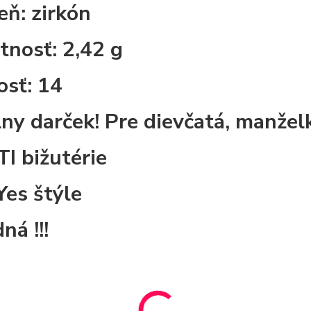
ň: zirkón
nosť: 2,42 g
osť: 14
lny darček! Pre dievčatá, manželk
I bižutérie
Yes štýle
ná !!!