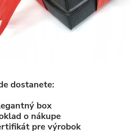
de dostanete:
legantný box
oklad o nákupe
ertifikát pre výrobok