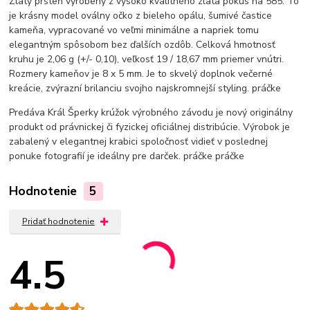
Zlatý prsteň vyrobený z vysoko kvalitného zlata pokus na 585. To
je krásny model oválny očko z bieleho opálu, šumivé častice
kameňa, vypracované vo veľmi minimálne a napriek tomu
elegantným spôsobom bez ďalších ozdôb. Celková hmotnosť
kruhu je 2,06 g (+/- 0,10), veľkosť 19 / 18,67 mm priemer vnútri.
Rozmery kameňov je 8 x 5 mm. Je to skvelý doplnok večerné
kreácie, zvýrazní brilanciu svojho najskromnejší styling.
práčke
Predáva Král Šperky krúžok výrobného závodu je nový originálny
produkt od právnickej či fyzickej oficiálnej distribúcie. Výrobok je
zabalený v elegantnej krabici spoločnosť vidieť v poslednej
ponuke fotografií je ideálny pre darček.
práčke
práčke
Hodnotenie
5
Pridať hodnotenie
4.5