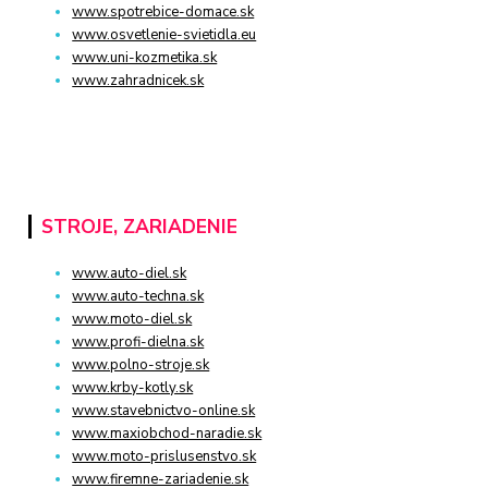
www.spotrebice-domace.sk
www.osvetlenie-svietidla.eu
www.uni-kozmetika.sk
www.zahradnicek.sk
STROJE, ZARIADENIE
www.auto-diel.sk
www.auto-techna.sk
www.moto-diel.sk
www.profi-dielna.sk
www.polno-stroje.sk
www.krby-kotly.sk
www.stavebnictvo-online.sk
www.maxiobchod-naradie.sk
www.moto-prislusenstvo.sk
www.firemne-zariadenie.sk