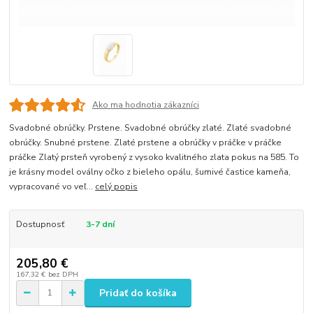
Ako ma hodnotia zákazníci
Svadobné obrúčky. Prstene. Svadobné obrúčky zlaté. Zlaté svadobné
obrúčky. Snubné prstene. Zlaté prstene a obrúčky v práčke v práčke
práčke Zlatý prsteň vyrobený z vysoko kvalitného zlata pokus na 585. To
je krásny model oválny očko z bieleho opálu, šumivé častice kameňa,
vypracované vo veľ...
celý popis
Dostupnosť
3-7 dní
205,80 €
167,32 €
bez DPH
Pridať do košíka