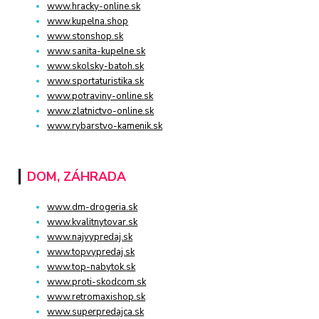
www.hracky-online.sk
www.kupelna.shop
www.stonshop.sk
www.sanita-kupelne.sk
www.skolsky-batoh.sk
www.sportaturistika.sk
www.potraviny-online.sk
www.zlatnictvo-online.sk
www.rybarstvo-kamenik.sk
DOM, ZÁHRADA
www.dm-drogeria.sk
www.kvalitnytovar.sk
www.najvypredaj.sk
www.topvypredaj.sk
www.top-nabytok.sk
www.proti-skodcom.sk
www.retromaxishop.sk
www.superpredajca.sk