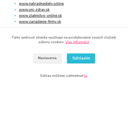
www.nahradnediely.online
www.uni-zdrav.sk
www.zlatnictvo-online.sk
www.zariadenie-firmy.sk
Tieto webové stránky využívajú na poskytovanie svojich služieb
Kontakty
súbory cookies.
Viac informácií
.
+421 940 949 000
Súhlasím
Nastavenia
info@kamenik.sk
Súhlas môžete odmietnuť
tu
.
© 2024 Všetky práva vyhradené KAMENIK.SK
Vytvorené na
Eshop-rychlo.sk