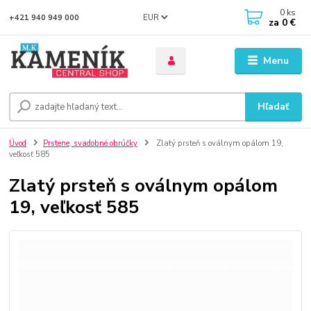
0
ks
EUR
+421 940 949 000
za
0 €
Menu
Hľadať
Úvod
Prstene, svadobné obrúčky
Zlatý prsteň s oválnym opálom 19,
veľkosť 585
Zlatý prsteň s oválnym opálom
19, veľkosť 585