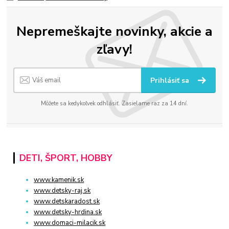
Nepremeškajte novinky, akcie a
zľavy!
Prihlásiť sa
Môžete sa kedykoľvek odhlásiť. Zasielame raz za 14 dní.
DETI, ŠPORT, HOBBY
www.kamenik.sk
www.detsky-raj.sk
www.detskaradost.sk
www.detsky-hrdina.sk
www.domaci-milacik.sk