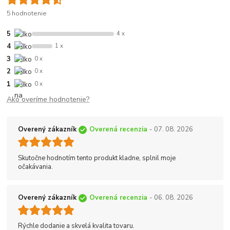
5 hodnotenie
5
4 x
4
1 x
3
0 x
2
0 x
1
0 x
Ako overíme hodnotenie?
Overený zákazník
Overená recenzia
- 07. 08. 2026
Skutočne hodnotím tento produkt kladne, splnil moje
očakávania.
Overený zákazník
Overená recenzia
- 06. 08. 2026
Rýchle dodanie a skvelá kvalita tovaru.