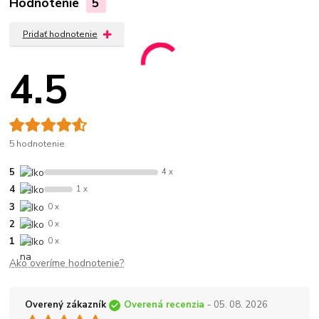
Hodnotenie
5
Pridať hodnotenie
4.5
5 hodnotenie
5
4 x
4
1 x
3
0 x
2
0 x
1
0 x
Ako overíme hodnotenie?
Overený zákazník
Overená recenzia
- 05. 08. 2026