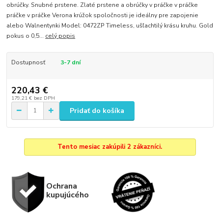
obrúčky. Snubné prstene. Zlaté prstene a obrúčky v práčke v práčke
práčke v práčke Verona krúžok spoločnosti je ideálny pre zapojenie
alebo Walnentynki Model: 0472ZP Timeless, ušľachtilý krásu kruhu. Gold
pokus o 0,5...
celý popis
Dostupnosť
3-7 dní
220,43 €
179,21 €
bez DPH
Pridať do košíka
Tento mesiac zakúpili 2 zákazníci.
Ochrana
kupujúcého