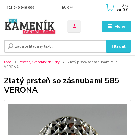
0
ks
EUR
+421 940 949 000
za
0 €
Menu
Hľadať
Úvod
Prstene, svadobné obrúčky
Zlatý prsteň so zásnubami 585
VERONA
Zlatý prsteň so zásnubami 585
VERONA